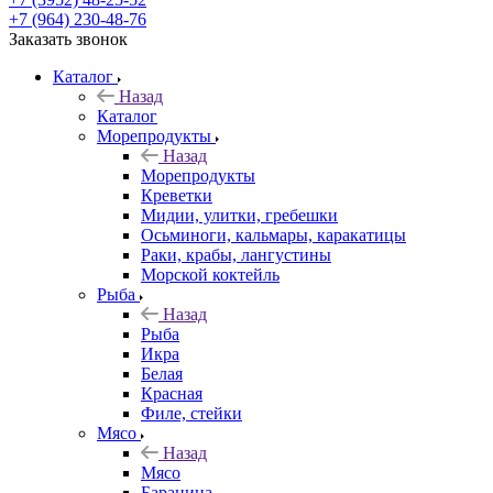
+7 (964) 230-48-76
Заказать звонок
Каталог
Назад
Каталог
Морепродукты
Назад
Морепродукты
Креветки
Мидии, улитки, гребешки
Осьминоги, кальмары, каракатицы
Раки, крабы, лангустины
Морской коктейль
Рыба
Назад
Рыба
Икра
Белая
Красная
Филе, стейки
Мясо
Назад
Мясо
Баранина