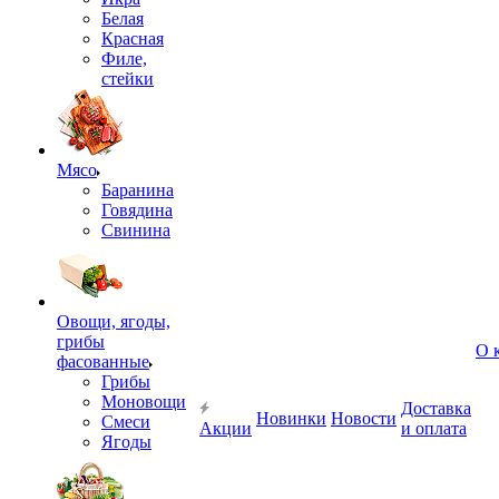
Белая
Красная
Филе,
стейки
Мясо
Баранина
Говядина
Свинина
Овощи, ягоды,
грибы
О 
фасованные
Грибы
Моновощи
Доставка
Новинки
Новости
Смеси
Акции
и оплата
Ягоды