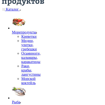
Каталог
Морепродукты
Креветки
Мидии,
улитки,
гребешки
Осьминоги,
кальмары,
каракатицы
Раки,
крабы,
лангустины
Морской
коктейль
Рыба