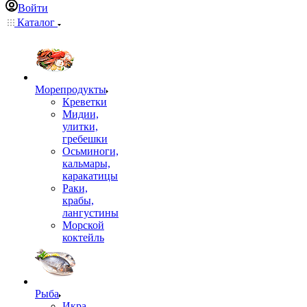
Войти
Каталог
Морепродукты
Креветки
Мидии,
улитки,
гребешки
Осьминоги,
кальмары,
каракатицы
Раки,
крабы,
лангустины
Морской
коктейль
Рыба
Икра