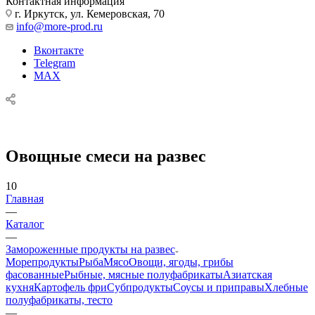
Контактная информация
г. Иркутск, ул. Кемеровская, 70
info@more-prod.ru
Вконтакте
Telegram
MAX
Овощные смеси на развес
10
Главная
—
Каталог
—
Замороженные продукты на развес
Морепродукты
Рыба
Мясо
Овощи, ягоды, грибы
фасованные
Рыбные, мясные полуфабрикаты
Азиатская
кухня
Картофель фри
Субпродукты
Соусы и приправы
Хлебные
полуфабрикаты, тесто
—