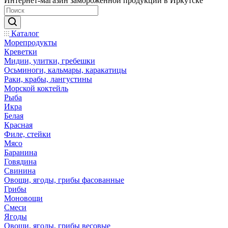
Интернет-магазин замороженной продукции в Иркутске
Каталог
Морепродукты
Креветки
Мидии, улитки, гребешки
Осьминоги, кальмары, каракатицы
Раки, крабы, лангустины
Морской коктейль
Рыба
Икра
Белая
Красная
Филе, стейки
Мясо
Баранина
Говядина
Свинина
Овощи, ягоды, грибы фасованные
Грибы
Моновощи
Смеси
Ягоды
Овощи, ягоды, грибы весовые