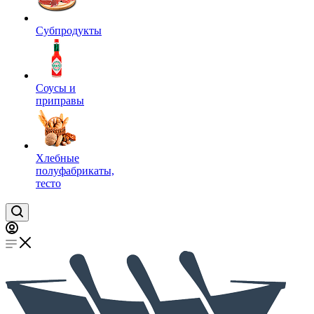
Субпродукты
Соусы и
приправы
Хлебные
полуфабрикаты,
тесто