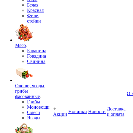
Белая
Красная
Филе,
стейки
Мясо
Баранина
Говядина
Свинина
Овощи, ягоды,
грибы
О 
фасованные
Грибы
Моновощи
Доставка
Новинки
Новости
Смеси
Акции
и оплата
Ягоды