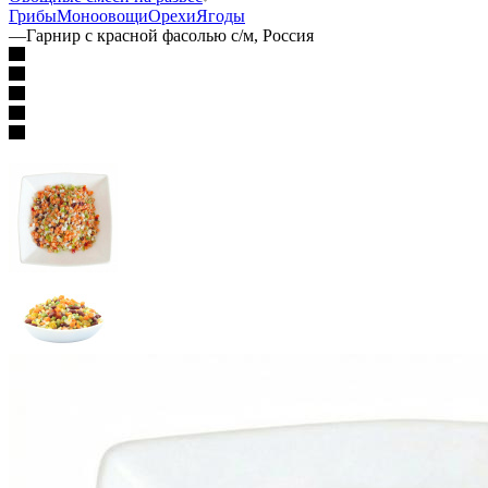
Грибы
Моноовощи
Орехи
Ягоды
—
Гарнир с красной фасолью с/м, Россия