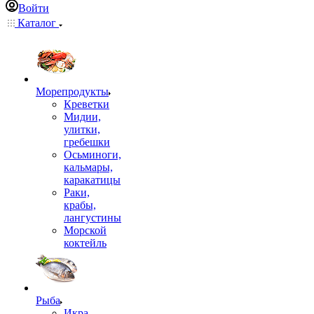
Войти
Каталог
Морепродукты
Креветки
Мидии,
улитки,
гребешки
Осьминоги,
кальмары,
каракатицы
Раки,
крабы,
лангустины
Морской
коктейль
Рыба
Икра