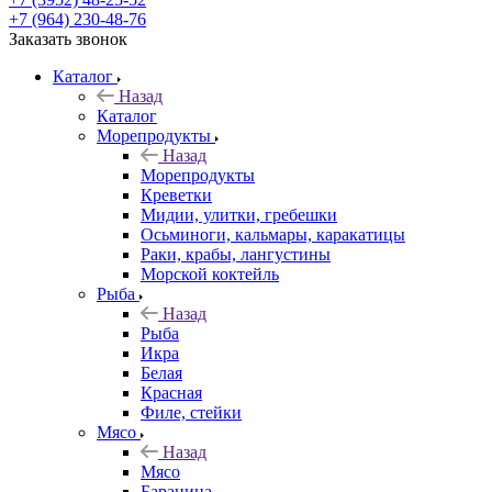
+7 (964) 230-48-76
Заказать звонок
Каталог
Назад
Каталог
Морепродукты
Назад
Морепродукты
Креветки
Мидии, улитки, гребешки
Осьминоги, кальмары, каракатицы
Раки, крабы, лангустины
Морской коктейль
Рыба
Назад
Рыба
Икра
Белая
Красная
Филе, стейки
Мясо
Назад
Мясо
Баранина