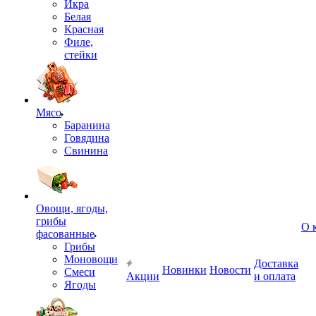
Икра
Белая
Красная
Филе,
стейки
Мясо
Баранина
Говядина
Свинина
Овощи, ягоды,
грибы
О 
фасованные
Грибы
Моновощи
Доставка
Новинки
Новости
Смеси
Акции
и оплата
Ягоды