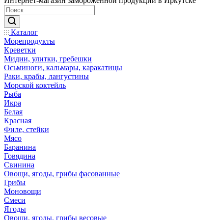
Интернет-магазин замороженной продукции в Иркутске
Каталог
Морепродукты
Креветки
Мидии, улитки, гребешки
Осьминоги, кальмары, каракатицы
Раки, крабы, лангустины
Морской коктейль
Рыба
Икра
Белая
Красная
Филе, стейки
Мясо
Баранина
Говядина
Свинина
Овощи, ягоды, грибы фасованные
Грибы
Моновощи
Смеси
Ягоды
Овощи, ягоды, грибы весовые