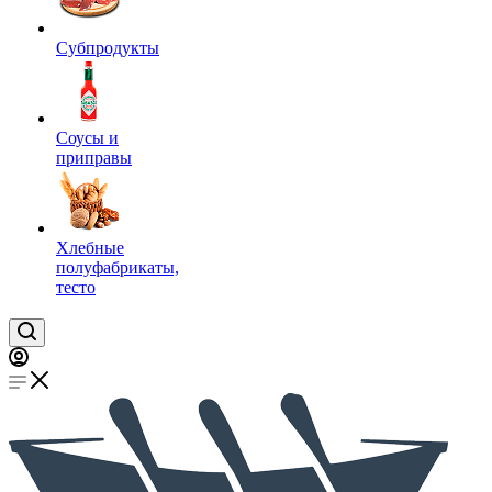
Субпродукты
Соусы и
приправы
Хлебные
полуфабрикаты,
тесто