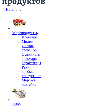
Каталог
Морепродукты
Креветки
Мидии,
улитки,
гребешки
Осьминоги,
кальмары,
каракатицы
Раки,
крабы,
лангустины
Морской
коктейль
Рыба