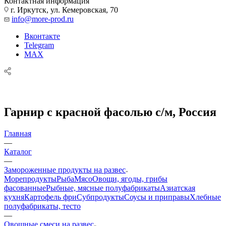
Контактная информация
г. Иркутск, ул. Кемеровская, 70
info@more-prod.ru
Вконтакте
Telegram
MAX
Гарнир с красной фасолью с/м, Россия
Главная
—
Каталог
—
Замороженные продукты на развес
Морепродукты
Рыба
Мясо
Овощи, ягоды, грибы
фасованные
Рыбные, мясные полуфабрикаты
Азиатская
кухня
Картофель фри
Субпродукты
Соусы и приправы
Хлебные
полуфабрикаты, тесто
—
Овощные смеси на развес