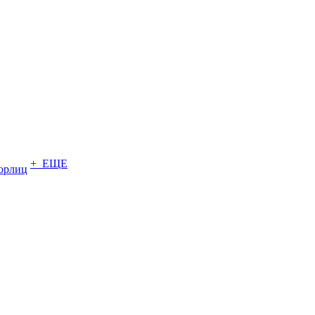
+ ЕЩЕ
юрлиц