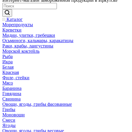
Интернет-магазин замороженной продукции в Иркутске
Каталог
Морепродукты
Креветки
Мидии, улитки, гребешки
Осьминоги, кальмары, каракатицы
Раки, крабы, лангустины
Морской коктейль
Рыба
Икра
Белая
Красная
Филе, стейки
Мясо
Баранина
Говядина
Свинина
Овощи, ягоды, грибы фасованные
Грибы
Моновощи
Смеси
Ягоды
Овощи, ягоды, грибы весовые