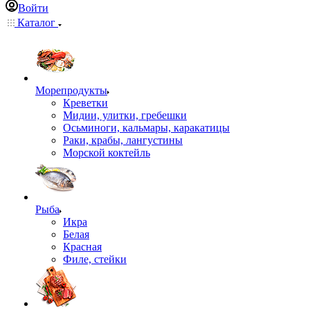
Войти
Каталог
Морепродукты
Креветки
Мидии, улитки, гребешки
Осьминоги, кальмары, каракатицы
Раки, крабы, лангустины
Морской коктейль
Рыба
Икра
Белая
Красная
Филе, стейки