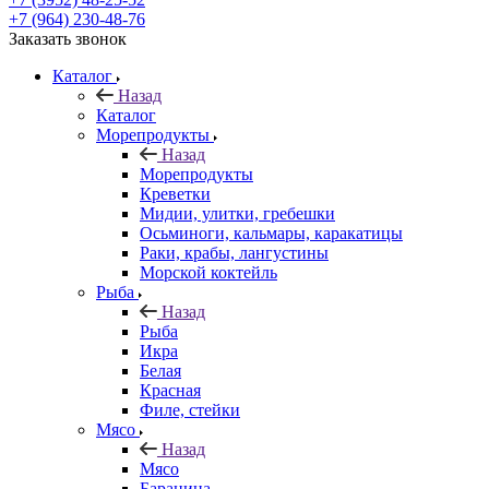
+7 (964) 230-48-76
Заказать звонок
Каталог
Назад
Каталог
Морепродукты
Назад
Морепродукты
Креветки
Мидии, улитки, гребешки
Осьминоги, кальмары, каракатицы
Раки, крабы, лангустины
Морской коктейль
Рыба
Назад
Рыба
Икра
Белая
Красная
Филе, стейки
Мясо
Назад
Мясо
Баранина