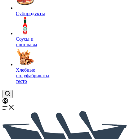
Субпродукты
Соусы и
приправы
Хлебные
полуфабрикаты,
тесто