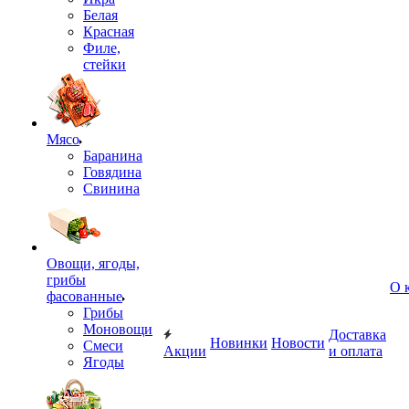
Белая
Красная
Филе,
стейки
Мясо
Баранина
Говядина
Свинина
Овощи, ягоды,
грибы
О 
фасованные
Грибы
Моновощи
Доставка
Новинки
Новости
Смеси
Акции
и оплата
Ягоды