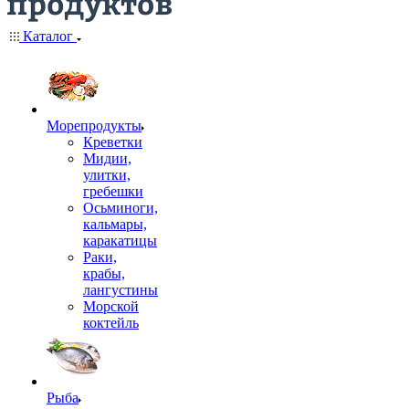
Каталог
Морепродукты
Креветки
Мидии,
улитки,
гребешки
Осьминоги,
кальмары,
каракатицы
Раки,
крабы,
лангустины
Морской
коктейль
Рыба