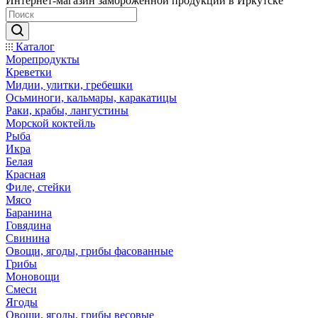
Интернет-магазин замороженной продукции в Иркутске
Каталог
Морепродукты
Креветки
Мидии, улитки, гребешки
Осьминоги, кальмары, каракатицы
Раки, крабы, лангустины
Морской коктейль
Рыба
Икра
Белая
Красная
Филе, стейки
Мясо
Баранина
Говядина
Свинина
Овощи, ягоды, грибы фасованные
Грибы
Моновощи
Смеси
Ягоды
Овощи, ягоды, грибы весовые