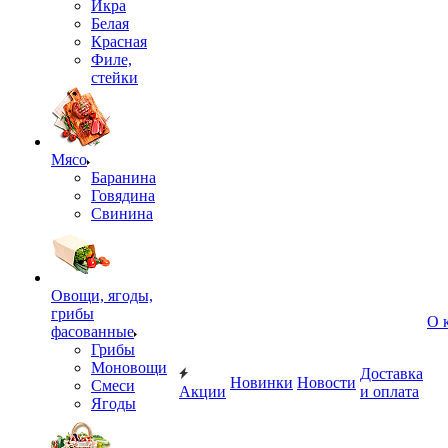
Икра
Белая
Красная
Филе,
стейки
Мясо
Баранина
Говядина
Свинина
Овощи, ягоды,
грибы
О 
фасованные
Грибы
Моновощи
Доставка
Новинки
Новости
Смеси
Акции
и оплата
Ягоды