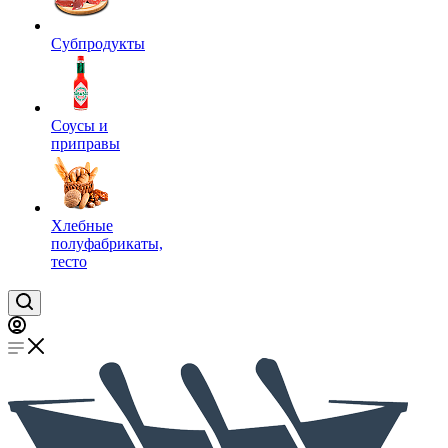
Субпродукты
Соусы и
приправы
Хлебные
полуфабрикаты,
тесто