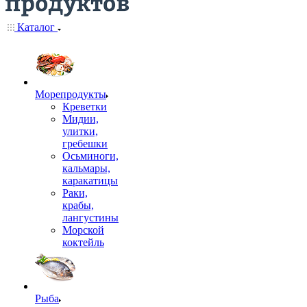
Каталог
Морепродукты
Креветки
Мидии,
улитки,
гребешки
Осьминоги,
кальмары,
каракатицы
Раки,
крабы,
лангустины
Морской
коктейль
Рыба