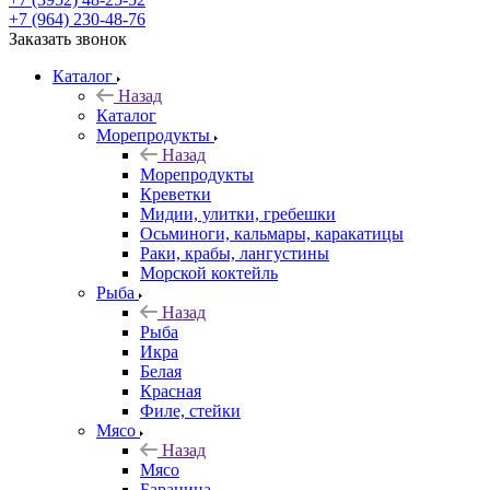
+7 (964) 230-48-76
Заказать звонок
Каталог
Назад
Каталог
Морепродукты
Назад
Морепродукты
Креветки
Мидии, улитки, гребешки
Осьминоги, кальмары, каракатицы
Раки, крабы, лангустины
Морской коктейль
Рыба
Назад
Рыба
Икра
Белая
Красная
Филе, стейки
Мясо
Назад
Мясо
Баранина