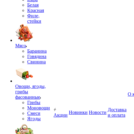
Белая
Красная
Филе,
стейки
Мясо
Баранина
Говядина
Свинина
Овощи, ягоды,
грибы
О 
фасованные
Грибы
Моновощи
Доставка
Новинки
Новости
Смеси
Акции
и оплата
Ягоды