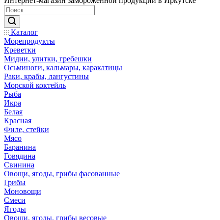
Интернет-магазин замороженной продукции в Иркутске
Каталог
Морепродукты
Креветки
Мидии, улитки, гребешки
Осьминоги, кальмары, каракатицы
Раки, крабы, лангустины
Морской коктейль
Рыба
Икра
Белая
Красная
Филе, стейки
Мясо
Баранина
Говядина
Свинина
Овощи, ягоды, грибы фасованные
Грибы
Моновощи
Смеси
Ягоды
Овощи, ягоды, грибы весовые