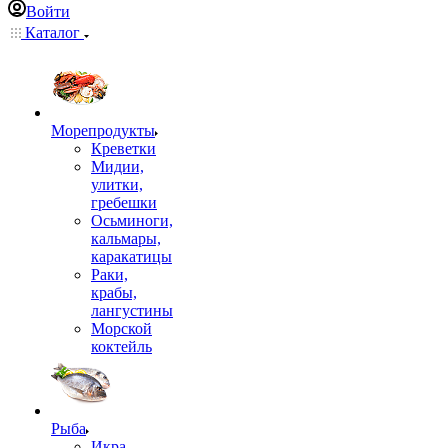
Войти
Каталог
Морепродукты
Креветки
Мидии,
улитки,
гребешки
Осьминоги,
кальмары,
каракатицы
Раки,
крабы,
лангустины
Морской
коктейль
Рыба
Икра