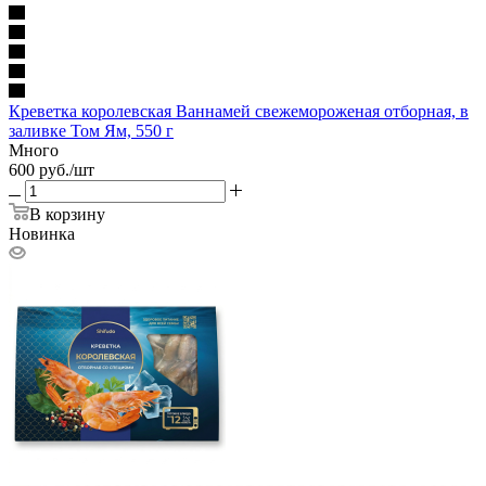
Креветка королевская Ваннамей свежемороженая отборная, в
заливке Том Ям, 550 г
Много
600
руб.
/шт
В корзину
Новинка