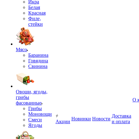
Икра
Белая
Красная
Филе,
стейки
Мясо
Баранина
Говядина
Свинина
Овощи, ягоды,
грибы
О 
фасованные
Грибы
Моновощи
Доставка
Новинки
Новости
Смеси
Акции
и оплата
Ягоды