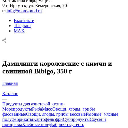
Контактная информация
г. Иркутск, ул. Кемеровская, 70
info@more-prod.ru
Вконтакте
Telegram
MAX
Дамплинги королевские с кимчи и
свининой Bibigo, 350 г
Главная
—
Каталог
—
Продукты для азиатской кухни
Морепродукты
Рыба
Мясо
Овощи, ягоды, грибы
фасованные
Овощи, ягоды, грибы весовые
Рыбные, мясные
полуфабрикаты
Картофель фри
Субпродукты
Соусы и
приправы
Хлебные полуфабрикаты, тесто