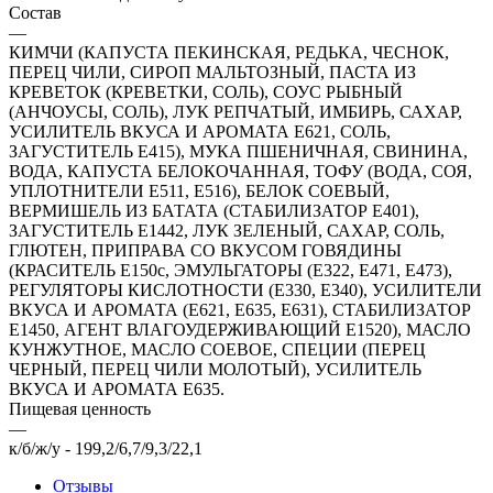
Состав
—
КИМЧИ (КАПУСТА ПЕКИНСКАЯ, РЕДЬКА, ЧЕСНОК,
ПЕРЕЦ ЧИЛИ, СИРОП МАЛЬТОЗНЫЙ, ПАСТА ИЗ
КРЕВЕТОК (КРЕВЕТКИ, СОЛЬ), СОУС РЫБНЫЙ
(АНЧОУСЫ, СОЛЬ), ЛУК РЕПЧАТЫЙ, ИМБИРЬ, САХАР,
УСИЛИТЕЛЬ ВКУСА И АРОМАТА Е621, СОЛЬ,
ЗАГУСТИТЕЛЬ Е415), МУКА ПШЕНИЧНАЯ, СВИНИНА,
ВОДА, КАПУСТА БЕЛОКОЧАННАЯ, ТОФУ (ВОДА, СОЯ,
УПЛОТНИТЕЛИ Е511, Е516), БЕЛОК СОЕВЫЙ,
ВЕРМИШЕЛЬ ИЗ БАТАТА (СТАБИЛИЗАТОР Е401),
ЗАГУСТИТЕЛЬ Е1442, ЛУК ЗЕЛЕНЫЙ, САХАР, СОЛЬ,
ГЛЮТЕН, ПРИПРАВА СО ВКУСОМ ГОВЯДИНЫ
(КРАСИТЕЛЬ Е150с, ЭМУЛЬГАТОРЫ (Е322, Е471, Е473),
РЕГУЛЯТОРЫ КИСЛОТНОСТИ (Е330, Е340), УСИЛИТЕЛИ
ВКУСА И АРОМАТА (Е621, Е635, Е631), СТАБИЛИЗАТОР
Е1450, АГЕНТ ВЛАГОУДЕРЖИВАЮЩИЙ Е1520), МАСЛО
КУНЖУТНОЕ, МАСЛО СОЕВОЕ, СПЕЦИИ (ПЕРЕЦ
ЧЕРНЫЙ, ПЕРЕЦ ЧИЛИ МОЛОТЫЙ), УСИЛИТЕЛЬ
ВКУСА И АРОМАТА Е635.
Пищевая ценность
—
к/б/ж/у - 199,2/6,7/9,3/22,1
Отзывы