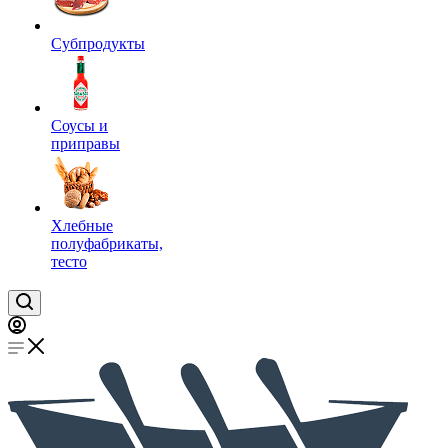
Субпродукты
Соусы и
приправы
Хлебные
полуфабрикаты,
тесто