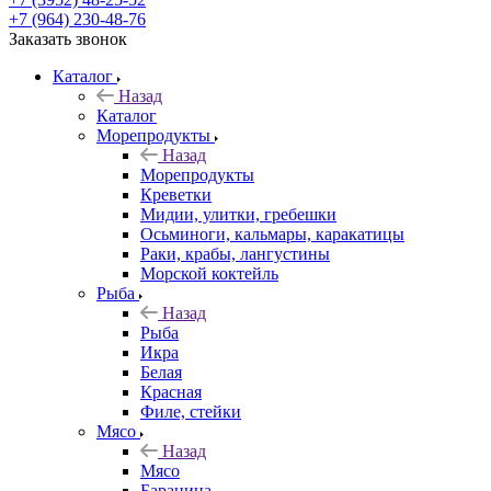
+7 (964) 230-48-76
Заказать звонок
Каталог
Назад
Каталог
Морепродукты
Назад
Морепродукты
Креветки
Мидии, улитки, гребешки
Осьминоги, кальмары, каракатицы
Раки, крабы, лангустины
Морской коктейль
Рыба
Назад
Рыба
Икра
Белая
Красная
Филе, стейки
Мясо
Назад
Мясо
Баранина