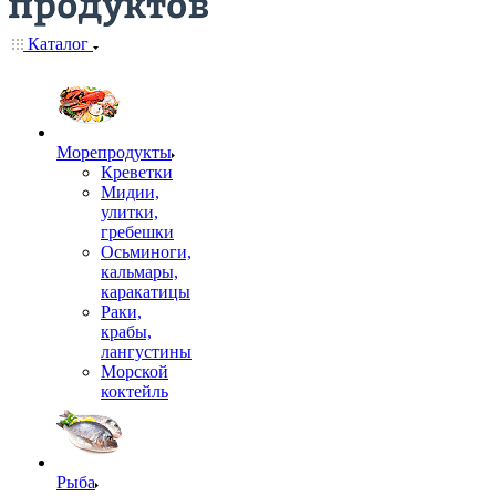
Каталог
Морепродукты
Креветки
Мидии,
улитки,
гребешки
Осьминоги,
кальмары,
каракатицы
Раки,
крабы,
лангустины
Морской
коктейль
Рыба