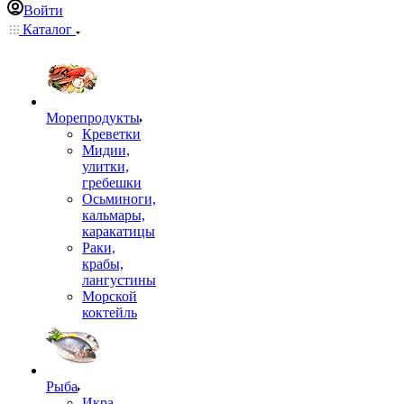
Войти
Каталог
Морепродукты
Креветки
Мидии,
улитки,
гребешки
Осьминоги,
кальмары,
каракатицы
Раки,
крабы,
лангустины
Морской
коктейль
Рыба
Икра