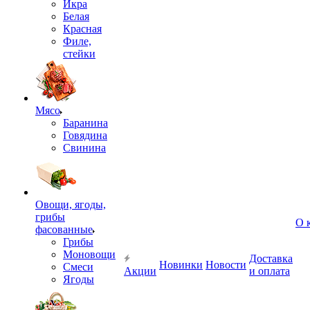
Икра
Белая
Красная
Филе,
стейки
Мясо
Баранина
Говядина
Свинина
Овощи, ягоды,
грибы
О 
фасованные
Грибы
Моновощи
Доставка
Новинки
Новости
Смеси
Акции
и оплата
Ягоды