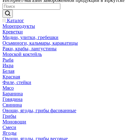
Интернет-магазин замороженной продукции в Иркутске
Каталог
Морепродукты
Креветки
Мидии, улитки, гребешки
Осьминоги, кальмары, каракатицы
Раки, крабы, лангустины
Морской коктейль
Рыба
Икра
Белая
Красная
Филе, стейки
Мясо
Баранина
Говядина
Свинина
Овощи, ягоды, грибы фасованные
Грибы
Моновощи
Смеси
Ягоды
Овощи, ягоды, грибы весовые