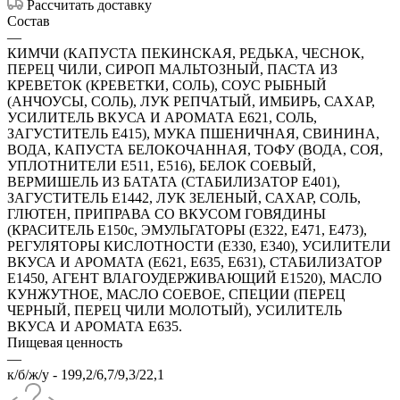
Рассчитать доставку
Состав
—
КИМЧИ (КАПУСТА ПЕКИНСКАЯ, РЕДЬКА, ЧЕСНОК,
ПЕРЕЦ ЧИЛИ, СИРОП МАЛЬТОЗНЫЙ, ПАСТА ИЗ
КРЕВЕТОК (КРЕВЕТКИ, СОЛЬ), СОУС РЫБНЫЙ
(АНЧОУСЫ, СОЛЬ), ЛУК РЕПЧАТЫЙ, ИМБИРЬ, САХАР,
УСИЛИТЕЛЬ ВКУСА И АРОМАТА Е621, СОЛЬ,
ЗАГУСТИТЕЛЬ Е415), МУКА ПШЕНИЧНАЯ, СВИНИНА,
ВОДА, КАПУСТА БЕЛОКОЧАННАЯ, ТОФУ (ВОДА, СОЯ,
УПЛОТНИТЕЛИ Е511, Е516), БЕЛОК СОЕВЫЙ,
ВЕРМИШЕЛЬ ИЗ БАТАТА (СТАБИЛИЗАТОР Е401),
ЗАГУСТИТЕЛЬ Е1442, ЛУК ЗЕЛЕНЫЙ, САХАР, СОЛЬ,
ГЛЮТЕН, ПРИПРАВА СО ВКУСОМ ГОВЯДИНЫ
(КРАСИТЕЛЬ Е150с, ЭМУЛЬГАТОРЫ (Е322, Е471, Е473),
РЕГУЛЯТОРЫ КИСЛОТНОСТИ (Е330, Е340), УСИЛИТЕЛИ
ВКУСА И АРОМАТА (Е621, Е635, Е631), СТАБИЛИЗАТОР
Е1450, АГЕНТ ВЛАГОУДЕРЖИВАЮЩИЙ Е1520), МАСЛО
КУНЖУТНОЕ, МАСЛО СОЕВОЕ, СПЕЦИИ (ПЕРЕЦ
ЧЕРНЫЙ, ПЕРЕЦ ЧИЛИ МОЛОТЫЙ), УСИЛИТЕЛЬ
ВКУСА И АРОМАТА Е635.
Пищевая ценность
—
к/б/ж/у - 199,2/6,7/9,3/22,1