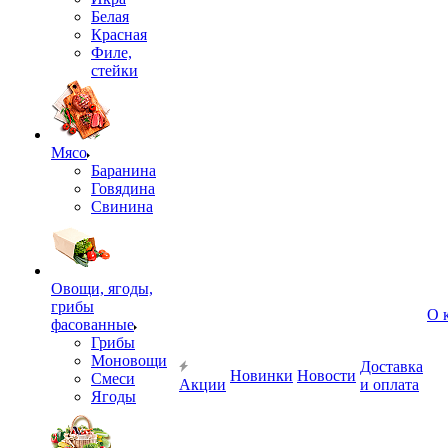
Белая
Красная
Филе,
стейки
Мясо
Баранина
Говядина
Свинина
Овощи, ягоды,
грибы
О 
фасованные
Грибы
Моновощи
Доставка
Новинки
Новости
Смеси
Акции
и оплата
Ягоды