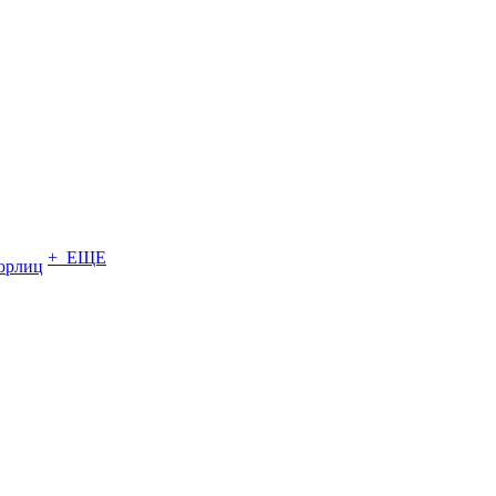
+ ЕЩЕ
юрлиц