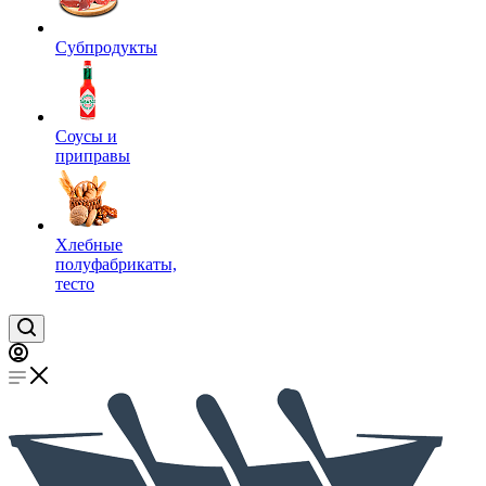
Субпродукты
Соусы и
приправы
Хлебные
полуфабрикаты,
тесто