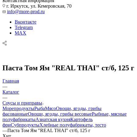
Контактная информация
г. Иркутск, ул. Кемеровская, 70
info@more-prod.ru
Вконтакте
Telegram
MAX
Паста Том Ям "REAL THAI" ст/б, 125 г
Главная
—
Каталог
—
Соусы и приправы
Морепродукты
Рыба
Мясо
Овощи, ягоды, грибы
фасованные
Овощи, ягоды, грибы весовые
Рыбные, мясные
полуфабрикаты
Азиатская кухня
Картофель
фри
Субпродукты
Хлебные полуфабрикаты, тесто
—
Паста Том Ям "REAL THAI" ст/б, 125 г
Хит