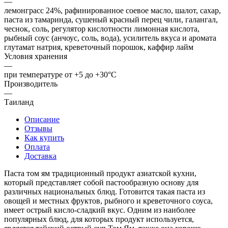
—
лемонграсс 24%, рафинированное соевое масло, шалот, сахар,
паста из тамаринда, сушеный красный перец чили, галангал,
чеснок, соль, регулятор кислотности лимонная кислота,
рыбный соус (анчоус, соль, вода), усилитель вкуса и аромата
глутамат натрия, креветочный порошок, каффир лайм
Условия хранения
—
при температуре от +5 до +30°С
Производитель
—
Таиланд
Описание
Отзывы
Как купить
Оплата
Доставка
Паста том ям традиционный продукт азиатской кухни,
который представляет собой пастообразную основу для
различных национальных блюд. Готовится такая паста из
овощей и местных фруктов, рыбного и креветочного соуса,
имеет острый кисло-сладкий вкус. Одним из наиболее
популярных блюд, для которых продукт используется,