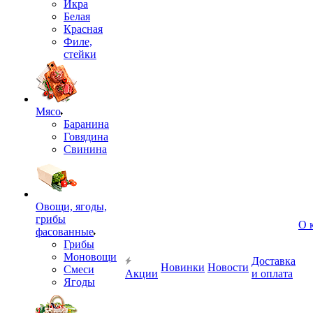
Икра
Белая
Красная
Филе,
стейки
Мясо
Баранина
Говядина
Свинина
Овощи, ягоды,
грибы
О 
фасованные
Грибы
Моновощи
Доставка
Новинки
Новости
Смеси
Акции
и оплата
Ягоды