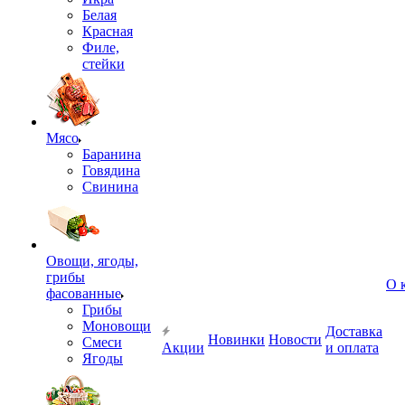
Белая
Красная
Филе,
стейки
Мясо
Баранина
Говядина
Свинина
Овощи, ягоды,
грибы
О 
фасованные
Грибы
Моновощи
Доставка
Новинки
Новости
Смеси
Акции
и оплата
Ягоды