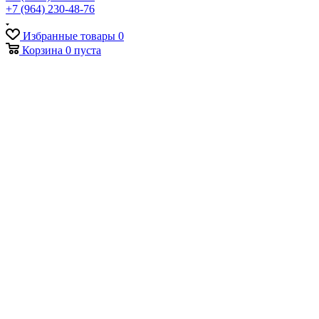
+7 (964) 230-48-76
Избранные товары
0
Корзина
0
пуста