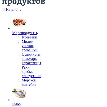
Каталог
Морепродукты
Креветки
Мидии,
улитки,
гребешки
Осьминоги,
кальмары,
каракатицы
Раки,
крабы,
лангустины
Морской
коктейль
Рыба