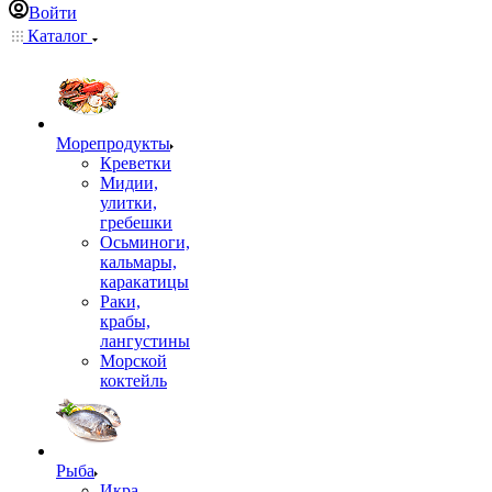
Войти
Каталог
Морепродукты
Креветки
Мидии,
улитки,
гребешки
Осьминоги,
кальмары,
каракатицы
Раки,
крабы,
лангустины
Морской
коктейль
Рыба
Икра