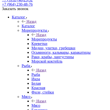
+7 (964) 230-48-76
Заказать звонок
Каталог
Назад
Каталог
Морепродукты
Назад
Морепродукты
Креветки
Мидии, улитки, гребешки
Осьминоги, кальмары, каракатицы
Раки, крабы, лангустины
Морской коктейль
Рыба
Назад
Рыба
Икра
Белая
Красная
Филе, стейки
Мясо
Назад
Мясо
Баранина