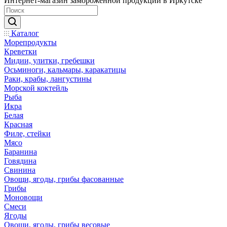
Интернет-магазин замороженной продукции в Иркутске
Каталог
Морепродукты
Креветки
Мидии, улитки, гребешки
Осьминоги, кальмары, каракатицы
Раки, крабы, лангустины
Морской коктейль
Рыба
Икра
Белая
Красная
Филе, стейки
Мясо
Баранина
Говядина
Свинина
Овощи, ягоды, грибы фасованные
Грибы
Моновощи
Смеси
Ягоды
Овощи, ягоды, грибы весовые