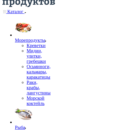
Каталог
Морепродукты
Креветки
Мидии,
улитки,
гребешки
Осьминоги,
кальмары,
каракатицы
Раки,
крабы,
лангустины
Морской
коктейль
Рыба