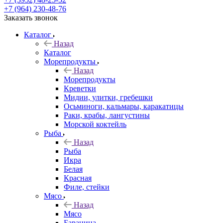
+7 (964) 230-48-76
Заказать звонок
Каталог
Назад
Каталог
Морепродукты
Назад
Морепродукты
Креветки
Мидии, улитки, гребешки
Осьминоги, кальмары, каракатицы
Раки, крабы, лангустины
Морской коктейль
Рыба
Назад
Рыба
Икра
Белая
Красная
Филе, стейки
Мясо
Назад
Мясо
Баранина