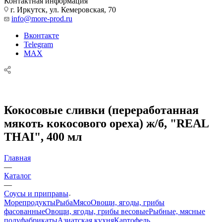
Контактная информация
г. Иркутск, ул. Кемеровская, 70
info@more-prod.ru
Вконтакте
Telegram
MAX
Кокосовые сливки (переработанная
мякоть кокосового ореха) ж/б, "REAL
THAI", 400 мл
Главная
—
Каталог
—
Соусы и приправы
Морепродукты
Рыба
Мясо
Овощи, ягоды, грибы
фасованные
Овощи, ягоды, грибы весовые
Рыбные, мясные
полуфабрикаты
Азиатская кухня
Картофель