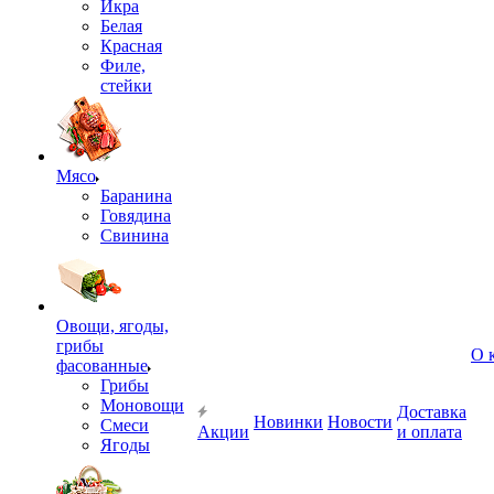
Икра
Белая
Красная
Филе,
стейки
Мясо
Баранина
Говядина
Свинина
Овощи, ягоды,
грибы
О 
фасованные
Грибы
Моновощи
Доставка
Новинки
Новости
Смеси
Акции
и оплата
Ягоды