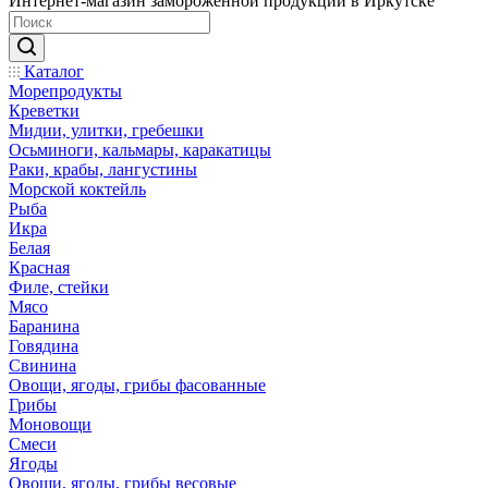
Интернет-магазин замороженной продукции в Иркутске
Каталог
Морепродукты
Креветки
Мидии, улитки, гребешки
Осьминоги, кальмары, каракатицы
Раки, крабы, лангустины
Морской коктейль
Рыба
Икра
Белая
Красная
Филе, стейки
Мясо
Баранина
Говядина
Свинина
Овощи, ягоды, грибы фасованные
Грибы
Моновощи
Смеси
Ягоды
Овощи, ягоды, грибы весовые