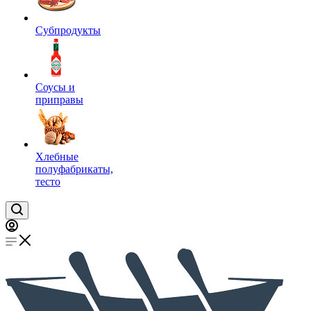
Субпродукты
Соусы и
приправы
Хлебные
полуфабрикаты,
тесто