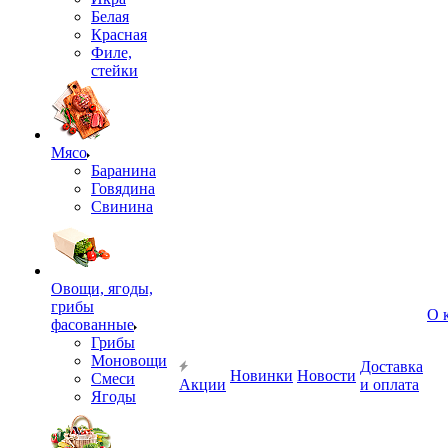
Белая
Красная
Филе,
стейки
Мясо
Баранина
Говядина
Свинина
Овощи, ягоды,
грибы
О 
фасованные
Грибы
Моновощи
Доставка
Новинки
Новости
Смеси
Акции
и оплата
Ягоды