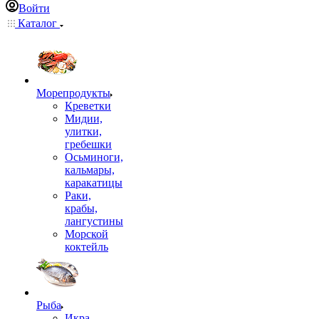
Войти
Каталог
Морепродукты
Креветки
Мидии,
улитки,
гребешки
Осьминоги,
кальмары,
каракатицы
Раки,
крабы,
лангустины
Морской
коктейль
Рыба
Икра