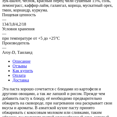
лук-шалот, чеснок, красный перец чили сушеный 15%, соль,
лемонграсс, каффир-лайм, галангал, корица, мускатный орех,
тмин, кориандр, куркума.
Пищевая ценность
—
134/3,8/4,2/18
Условия хранения
—
при температуре от +5 до +25°С
Производитель
—
Aroy-D, Таиланд
Описание
Отзывы
Как купить
Оплата
Доставка
Эта паста хорошо сочетается с блюдами из картофеля и
другими овощами, а так же лапшой и рисом. Прежде чем
добавить пасту к блюду, её необходимо предварительно
обжарить на сковороде, при нагревании она раскрывает свои
вкусы и ароматы. В азиатской кухне пасту принято
обжаривать с кокосовым молоком или сливками, таким