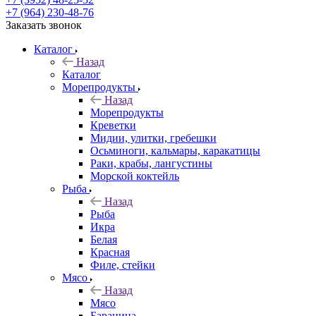
+7 (964) 230-48-76
Заказать звонок
Каталог
Назад
Каталог
Морепродукты
Назад
Морепродукты
Креветки
Мидии, улитки, гребешки
Осьминоги, кальмары, каракатицы
Раки, крабы, лангустины
Морской коктейль
Рыба
Назад
Рыба
Икра
Белая
Красная
Филе, стейки
Мясо
Назад
Мясо
Баранина