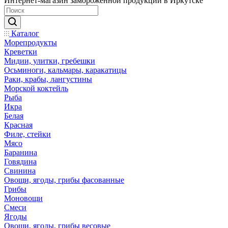
Интернет-магазин замороженной продукции в Иркутске
Каталог
Морепродукты
Креветки
Мидии, улитки, гребешки
Осьминоги, кальмары, каракатицы
Раки, крабы, лангустины
Морской коктейль
Рыба
Икра
Белая
Красная
Филе, стейки
Мясо
Баранина
Говядина
Свинина
Овощи, ягоды, грибы фасованные
Грибы
Моновощи
Смеси
Ягоды
Овощи, ягоды, грибы весовые