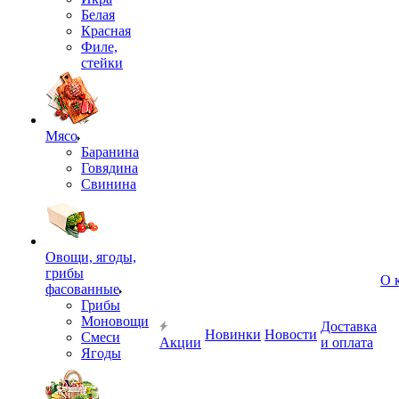
Белая
Красная
Филе,
стейки
Мясо
Баранина
Говядина
Свинина
Овощи, ягоды,
грибы
О 
фасованные
Грибы
Моновощи
Доставка
Новинки
Новости
Смеси
Акции
и оплата
Ягоды