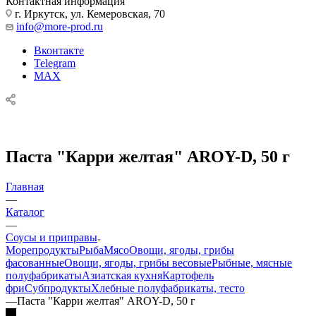
Контактная информация
г. Иркутск, ул. Кемеровская, 70
info@more-prod.ru
Вконтакте
Telegram
MAX
Паста "Карри желтая" AROY-D, 50 г
Главная
—
Каталог
—
Соусы и приправы
Морепродукты
Рыба
Мясо
Овощи, ягоды, грибы
фасованные
Овощи, ягоды, грибы весовые
Рыбные, мясные
полуфабрикаты
Азиатская кухня
Картофель
фри
Субпродукты
Хлебные полуфабрикаты, тесто
—
Паста "Карри желтая" AROY-D, 50 г