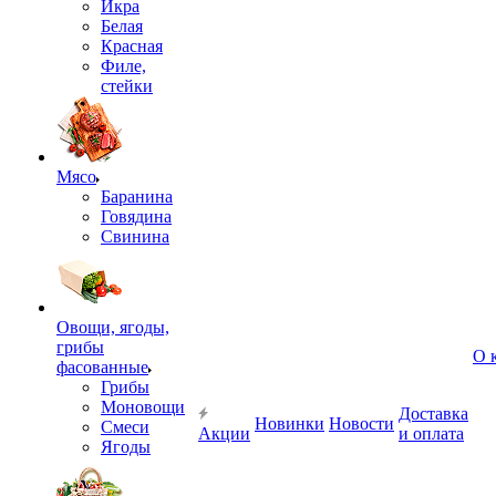
Икра
Белая
Красная
Филе,
стейки
Мясо
Баранина
Говядина
Свинина
Овощи, ягоды,
грибы
О 
фасованные
Грибы
Моновощи
Доставка
Новинки
Новости
Смеси
Акции
и оплата
Ягоды