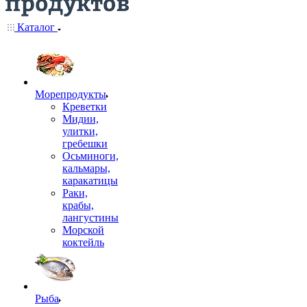
Каталог
Морепродукты
Креветки
Мидии,
улитки,
гребешки
Осьминоги,
кальмары,
каракатицы
Раки,
крабы,
лангустины
Морской
коктейль
Рыба