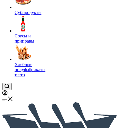
Субпродукты
Соусы и
приправы
Хлебные
полуфабрикаты,
тесто