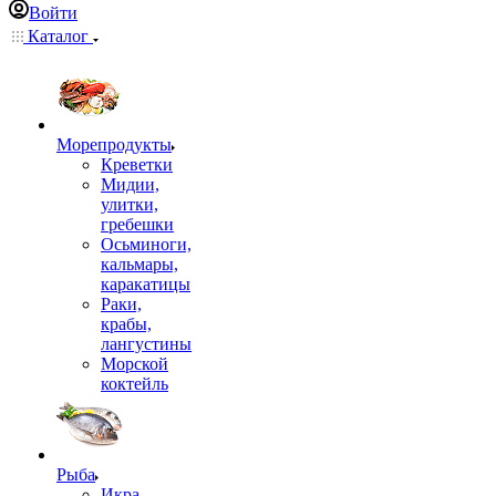
Войти
Каталог
Морепродукты
Креветки
Мидии,
улитки,
гребешки
Осьминоги,
кальмары,
каракатицы
Раки,
крабы,
лангустины
Морской
коктейль
Рыба
Икра