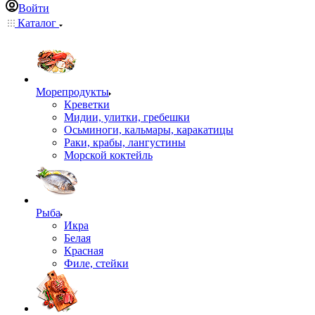
Войти
Каталог
Морепродукты
Креветки
Мидии, улитки, гребешки
Осьминоги, кальмары, каракатицы
Раки, крабы, лангустины
Морской коктейль
Рыба
Икра
Белая
Красная
Филе, стейки