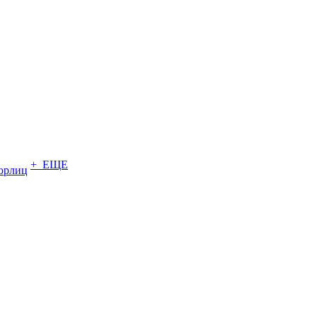
+ ЕЩЕ
юрлиц