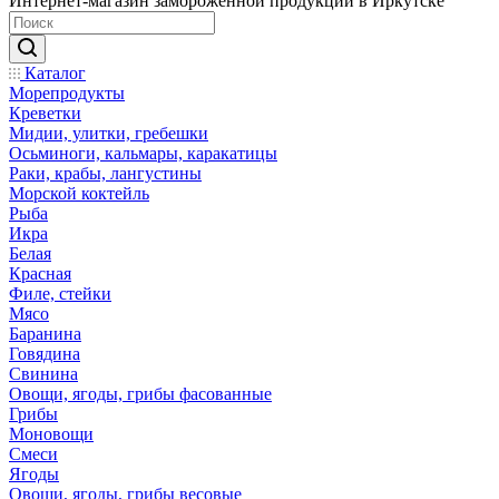
Интернет-магазин замороженной продукции в Иркутске
Каталог
Морепродукты
Креветки
Мидии, улитки, гребешки
Осьминоги, кальмары, каракатицы
Раки, крабы, лангустины
Морской коктейль
Рыба
Икра
Белая
Красная
Филе, стейки
Мясо
Баранина
Говядина
Свинина
Овощи, ягоды, грибы фасованные
Грибы
Моновощи
Смеси
Ягоды
Овощи, ягоды, грибы весовые