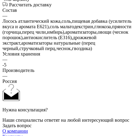
Рассчитать доставку
Состав
—
Лосось атлантический кожа,соль,пищевая добавка (усилитель
вкуса и аромата Е621),соль мальтодекстрин,глюкоза,пряности
(горчица,перец чили,имбирь),ароматизаторы,овощи (чеснок
порошок),антиокислитель (Е316),дрожжевой
экстракт,ароматизаторы натуральные (перец
черный,стручковый перц,чеснок,гвоздика)
Условия хранения
—
-5
Производитель
—
Россия
Нужна консультация?
Наши специалисты ответят на любой интересующий вопрос
Задать вопрос
О компании