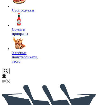
Субпродукты
Соусы и
приправы
Хлебные
полуфабрикаты,
тесто