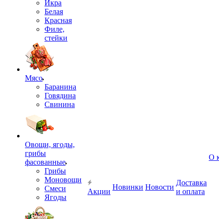
Икра
Белая
Красная
Филе,
стейки
Мясо
Баранина
Говядина
Свинина
Овощи, ягоды,
грибы
О 
фасованные
Грибы
Моновощи
Доставка
Новинки
Новости
Смеси
Акции
и оплата
Ягоды