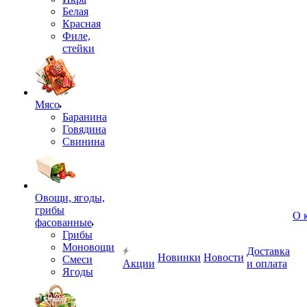
Белая
Красная
Филе,
стейки
Мясо
Баранина
Говядина
Свинина
Овощи, ягоды,
грибы
О 
фасованные
Грибы
Моновощи
Доставка
Новинки
Новости
Смеси
Акции
и оплата
Ягоды