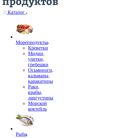
Каталог
Морепродукты
Креветки
Мидии,
улитки,
гребешки
Осьминоги,
кальмары,
каракатицы
Раки,
крабы,
лангустины
Морской
коктейль
Рыба