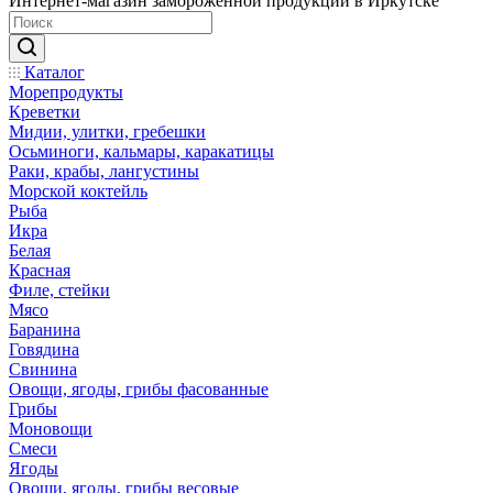
Интернет-магазин замороженной продукции в Иркутске
Каталог
Морепродукты
Креветки
Мидии, улитки, гребешки
Осьминоги, кальмары, каракатицы
Раки, крабы, лангустины
Морской коктейль
Рыба
Икра
Белая
Красная
Филе, стейки
Мясо
Баранина
Говядина
Свинина
Овощи, ягоды, грибы фасованные
Грибы
Моновощи
Смеси
Ягоды
Овощи, ягоды, грибы весовые