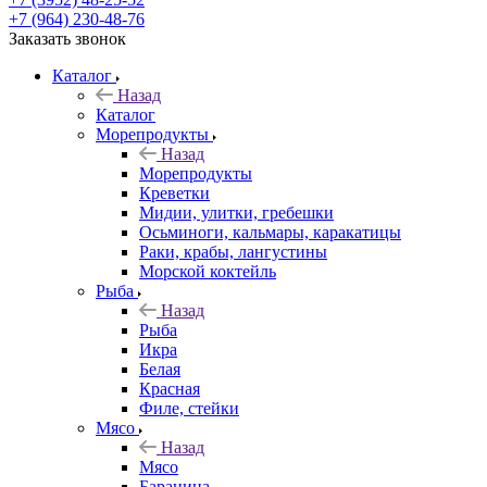
+7 (964) 230-48-76
Заказать звонок
Каталог
Назад
Каталог
Морепродукты
Назад
Морепродукты
Креветки
Мидии, улитки, гребешки
Осьминоги, кальмары, каракатицы
Раки, крабы, лангустины
Морской коктейль
Рыба
Назад
Рыба
Икра
Белая
Красная
Филе, стейки
Мясо
Назад
Мясо
Баранина