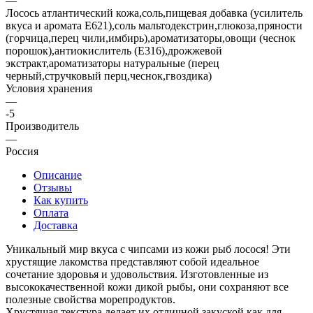
—
Лосось атлантический кожа,соль,пищевая добавка (усилитель
вкуса и аромата Е621),соль мальтодекстрин,глюкоза,пряности
(горчица,перец чили,имбирь),ароматизаторы,овощи (чеснок
порошок),антиокислитель (Е316),дрожжевой
экстракт,ароматизаторы натуральные (перец
черный,стручковый перц,чеснок,гвоздика)
Условия хранения
—
-5
Производитель
—
Россия
Описание
Отзывы
Как купить
Оплата
Доставка
Уникальный мир вкуса с чипсами из кожи рыб лосося! Эти
хрустящие лакомства представляют собой идеальное
сочетание здоровья и удовольствия. Изготовленные из
высококачественной кожи дикой рыбы, они сохраняют все
полезные свойства морепродуктов.
Хрустящая текстура делает их отличной закуской как для