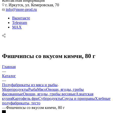
Контактная информация
г. Иркутск, ул. Кемеровская, 70
info@more-prod.ru
Вконтакте
Telegram
MAX
Фишчипсы со вкусом кимчи, 80 г
Главная
—
Каталог
—
Полуфабрикаты из мяса и рыбы
Морепродукты
Рыба
Мясо
Овощи, ягоды, грибы
фасованные
Овощи, ягоды, грибы весовые
Азиатская
кухня
Картофель фри
Субпродукты
Соусы и приправы
Хлебные
полуфабрикаты, тесто
—
Фишчипсы со вкусом кимчи, 80 г