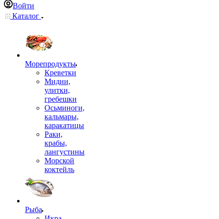
Войти
Каталог
Морепродукты
Креветки
Мидии,
улитки,
гребешки
Осьминоги,
кальмары,
каракатицы
Раки,
крабы,
лангустины
Морской
коктейль
Рыба
Икра