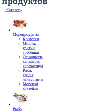
Каталог
Морепродукты
Креветки
Мидии,
улитки,
гребешки
Осьминоги,
кальмары,
каракатицы
Раки,
крабы,
лангустины
Морской
коктейль
Рыба