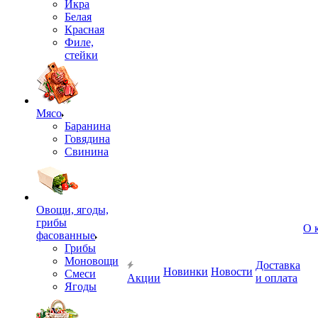
Икра
Белая
Красная
Филе,
стейки
Мясо
Баранина
Говядина
Свинина
Овощи, ягоды,
грибы
О 
фасованные
Грибы
Моновощи
Доставка
Новинки
Новости
Смеси
Акции
и оплата
Ягоды