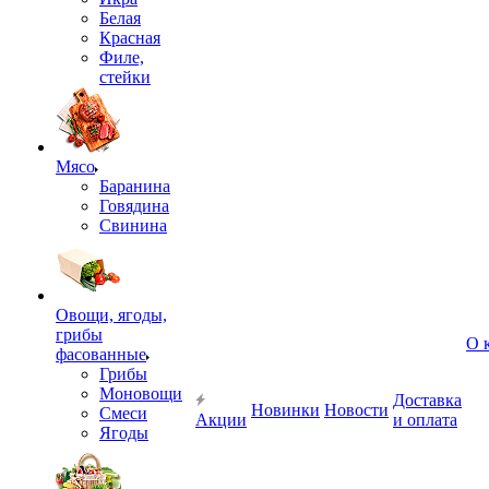
Белая
Красная
Филе,
стейки
Мясо
Баранина
Говядина
Свинина
Овощи, ягоды,
грибы
О 
фасованные
Грибы
Моновощи
Доставка
Новинки
Новости
Смеси
Акции
и оплата
Ягоды