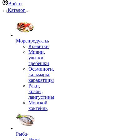
Войти
Каталог
Морепродукты
Креветки
Мидии,
улитки,
гребешки
Осьминоги,
кальмары,
каракатицы
Раки,
крабы,
лангустины
Морской
коктейль
Рыба
Икра