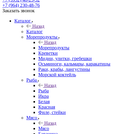
+7 (964) 230-48-76
Заказать звонок
Каталог
Назад
Каталог
Морепродукты
Назад
Морепродукты
Креветки
Мидии, улитки, гребешки
Осьминоги, кальмары, каракатицы
Раки, крабы, лангустины
Морской коктейль
Рыба
Назад
Рыба
Икра
Белая
Красная
Филе, стейки
Мясо
Назад
Мясо
Баранина