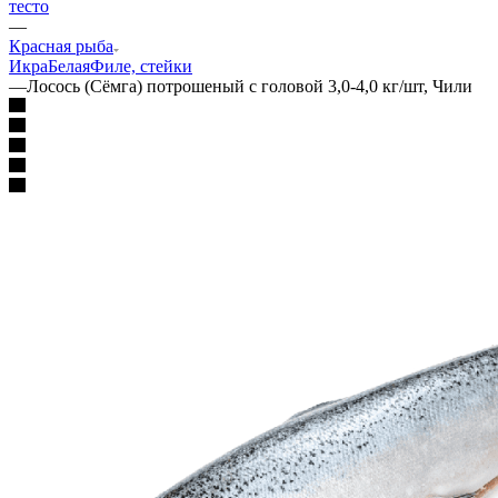
тесто
—
Красная рыба
Икра
Белая
Филе, стейки
—
Лосось (Сёмга) потрошеный с головой 3,0-4,0 кг/шт, Чили