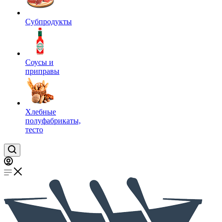
Субпродукты
Соусы и
приправы
Хлебные
полуфабрикаты,
тесто