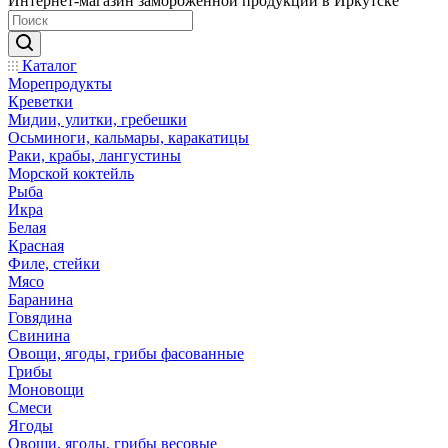
Интернет-магазин замороженной продукции в Иркутске
Каталог
Морепродукты
Креветки
Мидии, улитки, гребешки
Осьминоги, кальмары, каракатицы
Раки, крабы, лангустины
Морской коктейль
Рыба
Икра
Белая
Красная
Филе, стейки
Мясо
Баранина
Говядина
Свинина
Овощи, ягоды, грибы фасованные
Грибы
Моновощи
Смеси
Ягоды
Овощи, ягоды, грибы весовые