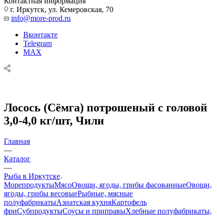
Контактная информация
г. Иркутск, ул. Кемеровская, 70
info@more-prod.ru
Вконтакте
Telegram
MAX
Лосось (Сёмга) потрошеный с головой
3,0-4,0 кг/шт, Чили
Главная
—
Каталог
—
Рыба в Иркутске
Морепродукты
Мясо
Овощи, ягоды, грибы фасованные
Овощи,
ягоды, грибы весовые
Рыбные, мясные
полуфабрикаты
Азиатская кухня
Картофель
фри
Субпродукты
Соусы и приправы
Хлебные полуфабрикаты,