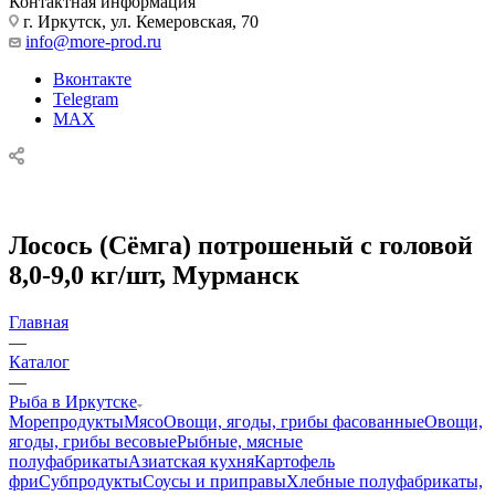
Контактная информация
г. Иркутск, ул. Кемеровская, 70
info@more-prod.ru
Вконтакте
Telegram
MAX
Лосось (Сёмга) потрошеный с головой
8,0-9,0 кг/шт, Мурманск
Главная
—
Каталог
—
Рыба в Иркутске
Морепродукты
Мясо
Овощи, ягоды, грибы фасованные
Овощи,
ягоды, грибы весовые
Рыбные, мясные
полуфабрикаты
Азиатская кухня
Картофель
фри
Субпродукты
Соусы и приправы
Хлебные полуфабрикаты,