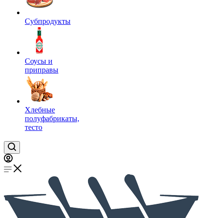
Субпродукты
Соусы и
приправы
Хлебные
полуфабрикаты,
тесто