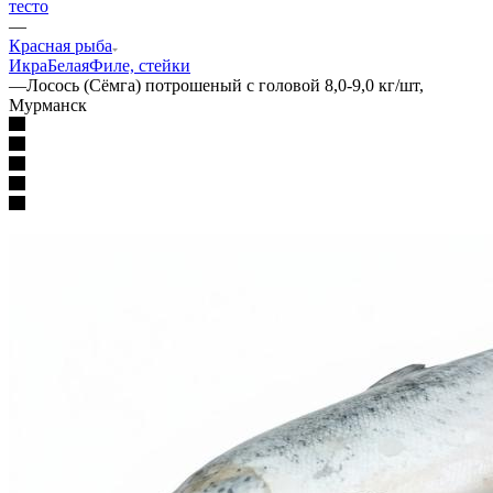
тесто
—
Красная рыба
Икра
Белая
Филе, стейки
—
Лосось (Сёмга) потрошеный с головой 8,0-9,0 кг/шт,
Мурманск