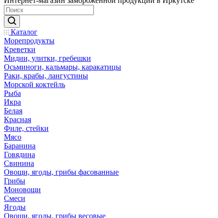
Интернет-магазин замороженной продукции в Иркутске
Каталог
Морепродукты
Креветки
Мидии, улитки, гребешки
Осьминоги, кальмары, каракатицы
Раки, крабы, лангустины
Морской коктейль
Рыба
Икра
Белая
Красная
Филе, стейки
Мясо
Баранина
Говядина
Свинина
Овощи, ягоды, грибы фасованные
Грибы
Моновощи
Смеси
Ягоды
Овощи, ягоды, грибы весовые