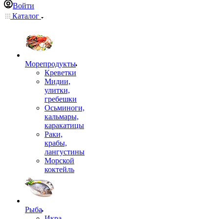
Войти
Каталог
Морепродукты
Креветки
Мидии,
улитки,
гребешки
Осьминоги,
кальмары,
каракатицы
Раки,
крабы,
лангустины
Морской
коктейль
Рыба
Икра