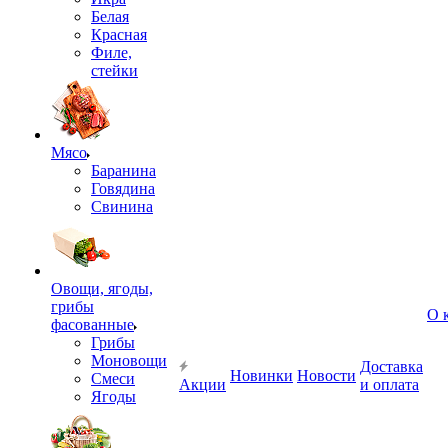
Белая
Красная
Филе,
стейки
Мясо
Баранина
Говядина
Свинина
Овощи, ягоды,
грибы
О 
фасованные
Грибы
Моновощи
Доставка
Новинки
Новости
Смеси
Акции
и оплата
Ягоды