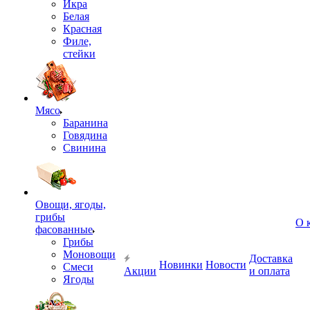
Икра
Белая
Красная
Филе,
стейки
Мясо
Баранина
Говядина
Свинина
Овощи, ягоды,
грибы
О 
фасованные
Грибы
Моновощи
Доставка
Новинки
Новости
Смеси
Акции
и оплата
Ягоды