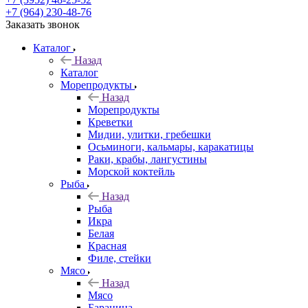
+7 (964) 230-48-76
Заказать звонок
Каталог
Назад
Каталог
Морепродукты
Назад
Морепродукты
Креветки
Мидии, улитки, гребешки
Осьминоги, кальмары, каракатицы
Раки, крабы, лангустины
Морской коктейль
Рыба
Назад
Рыба
Икра
Белая
Красная
Филе, стейки
Мясо
Назад
Мясо
Баранина