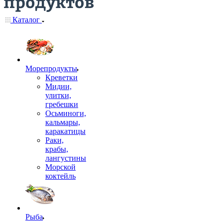
Каталог
Морепродукты
Креветки
Мидии,
улитки,
гребешки
Осьминоги,
кальмары,
каракатицы
Раки,
крабы,
лангустины
Морской
коктейль
Рыба