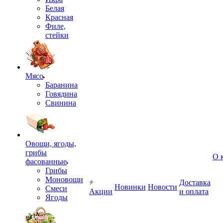
Белая
Красная
Филе,
стейки
Мясо
Баранина
Говядина
Свинина
Овощи, ягоды,
грибы
О 
фасованные
Грибы
Моновощи
Доставка
Новинки
Новости
Смеси
Акции
и оплата
Ягоды