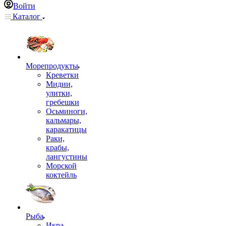
Войти
Каталог
Морепродукты
Креветки
Мидии,
улитки,
гребешки
Осьминоги,
кальмары,
каракатицы
Раки,
крабы,
лангустины
Морской
коктейль
Рыба
Икра