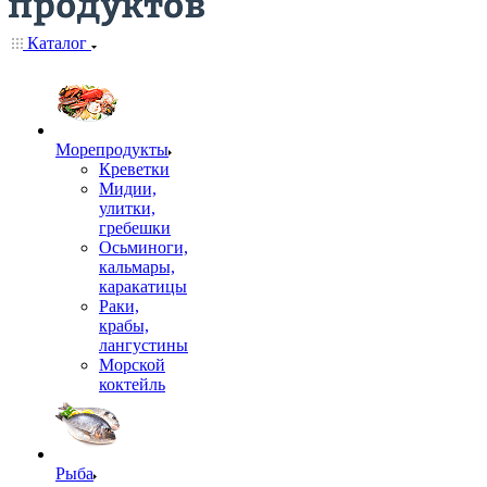
Каталог
Морепродукты
Креветки
Мидии,
улитки,
гребешки
Осьминоги,
кальмары,
каракатицы
Раки,
крабы,
лангустины
Морской
коктейль
Рыба