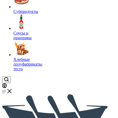
Субпродукты
Соусы и
приправы
Хлебные
полуфабрикаты,
тесто