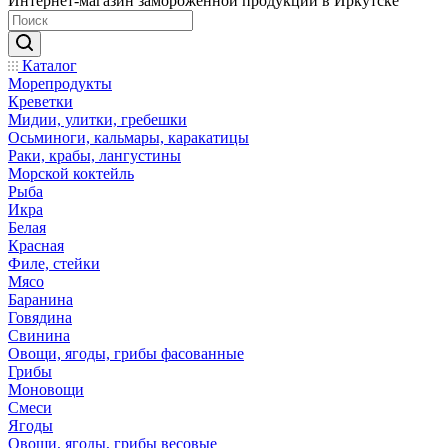
Интернет-магазин замороженной продукции в Иркутске
Каталог
Морепродукты
Креветки
Мидии, улитки, гребешки
Осьминоги, кальмары, каракатицы
Раки, крабы, лангустины
Морской коктейль
Рыба
Икра
Белая
Красная
Филе, стейки
Мясо
Баранина
Говядина
Свинина
Овощи, ягоды, грибы фасованные
Грибы
Моновощи
Смеси
Ягоды
Овощи, ягоды, грибы весовые