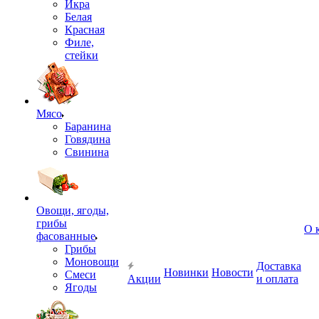
Икра
Белая
Красная
Филе,
стейки
Мясо
Баранина
Говядина
Свинина
Овощи, ягоды,
грибы
О 
фасованные
Грибы
Моновощи
Доставка
Новинки
Новости
Смеси
Акции
и оплата
Ягоды