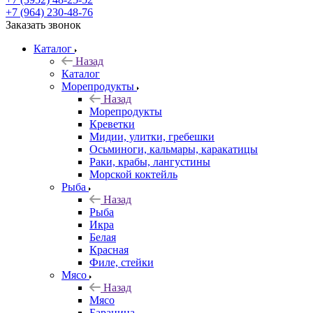
+7 (964) 230-48-76
Заказать звонок
Каталог
Назад
Каталог
Морепродукты
Назад
Морепродукты
Креветки
Мидии, улитки, гребешки
Осьминоги, кальмары, каракатицы
Раки, крабы, лангустины
Морской коктейль
Рыба
Назад
Рыба
Икра
Белая
Красная
Филе, стейки
Мясо
Назад
Мясо
Баранина