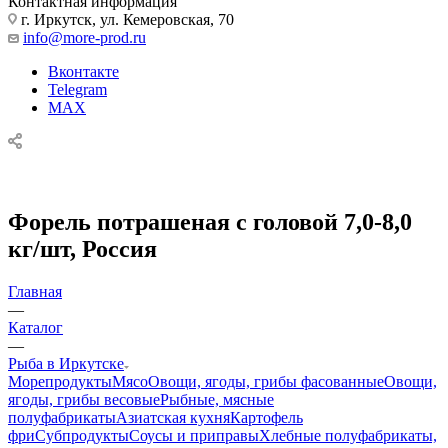
Контактная информация
г. Иркутск, ул. Кемеровская, 70
info@more-prod.ru
Вконтакте
Telegram
MAX
Форель потрашеная с головой 7,0-8,0
кг/шт, Россия
Главная
—
Каталог
—
Рыба в Иркутске
Морепродукты
Мясо
Овощи, ягоды, грибы фасованные
Овощи,
ягоды, грибы весовые
Рыбные, мясные
полуфабрикаты
Азиатская кухня
Картофель
фри
Субпродукты
Соусы и приправы
Хлебные полуфабрикаты,