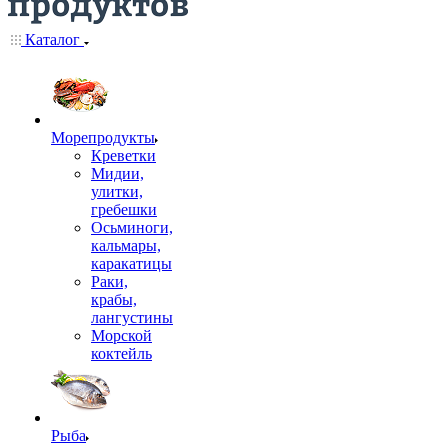
Каталог
Морепродукты
Креветки
Мидии,
улитки,
гребешки
Осьминоги,
кальмары,
каракатицы
Раки,
крабы,
лангустины
Морской
коктейль
Рыба