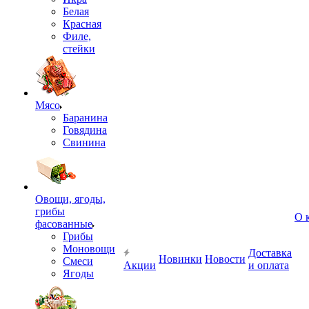
Белая
Красная
Филе,
стейки
Мясо
Баранина
Говядина
Свинина
Овощи, ягоды,
грибы
О 
фасованные
Грибы
Моновощи
Доставка
Новинки
Новости
Смеси
Акции
и оплата
Ягоды