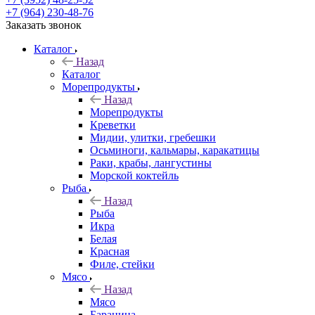
+7 (964) 230-48-76
Заказать звонок
Каталог
Назад
Каталог
Морепродукты
Назад
Морепродукты
Креветки
Мидии, улитки, гребешки
Осьминоги, кальмары, каракатицы
Раки, крабы, лангустины
Морской коктейль
Рыба
Назад
Рыба
Икра
Белая
Красная
Филе, стейки
Мясо
Назад
Мясо
Баранина