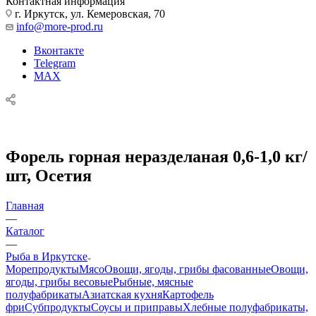
Контактная информация
г. Иркутск, ул. Кемеровская, 70
info@more-prod.ru
Вконтакте
Telegram
MAX
Форель горная неразделаная 0,6-1,0 кг/
шт, Осетия
Главная
—
Каталог
—
Рыба в Иркутске
Морепродукты
Мясо
Овощи, ягоды, грибы фасованные
Овощи,
ягоды, грибы весовые
Рыбные, мясные
полуфабрикаты
Азиатская кухня
Картофель
фри
Субпродукты
Соусы и приправы
Хлебные полуфабрикаты,