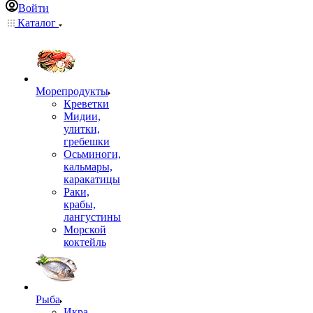
Войти
Каталог
Морепродукты
Креветки
Мидии,
улитки,
гребешки
Осьминоги,
кальмары,
каракатицы
Раки,
крабы,
лангустины
Морской
коктейль
Рыба
Икра