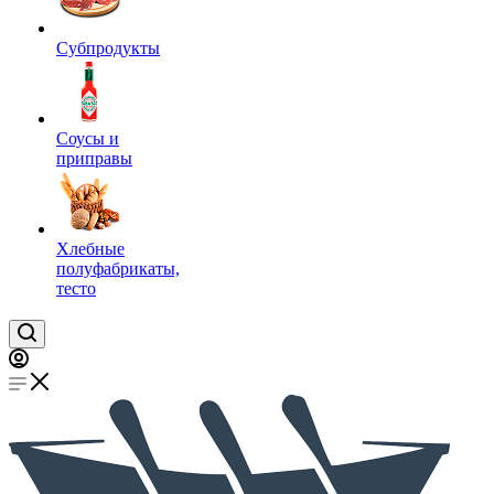
Субпродукты
Соусы и
приправы
Хлебные
полуфабрикаты,
тесто