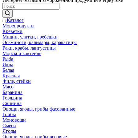
Интернет-магазин замороженной продукции в Иркутске
Каталог
Морепродукты
Креветки
Мидии, улитки, гребешки
Осьминоги, кальмары, каракатицы
Раки, крабы, лангустины
Морской коктейль
Рыба
Икра
Белая
Красная
Филе, стейки
Мясо
Баранина
Говядина
Свинина
Овощи, ягоды, грибы фасованные
Грибы
Моновощи
Смеси
Ягоды
Овощи, ягоды, грибы весовые