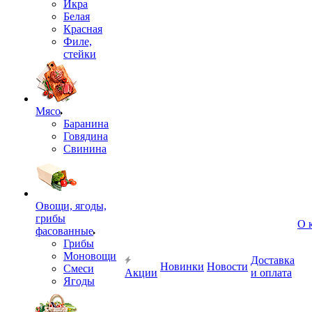
Икра
Белая
Красная
Филе,
стейки
Мясо
Баранина
Говядина
Свинина
Овощи, ягоды,
грибы
О 
фасованные
Грибы
Моновощи
Доставка
Новинки
Новости
Смеси
Акции
и оплата
Ягоды