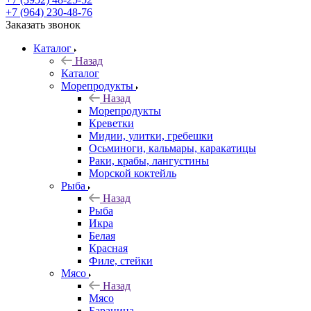
+7 (964) 230-48-76
Заказать звонок
Каталог
Назад
Каталог
Морепродукты
Назад
Морепродукты
Креветки
Мидии, улитки, гребешки
Осьминоги, кальмары, каракатицы
Раки, крабы, лангустины
Морской коктейль
Рыба
Назад
Рыба
Икра
Белая
Красная
Филе, стейки
Мясо
Назад
Мясо
Баранина