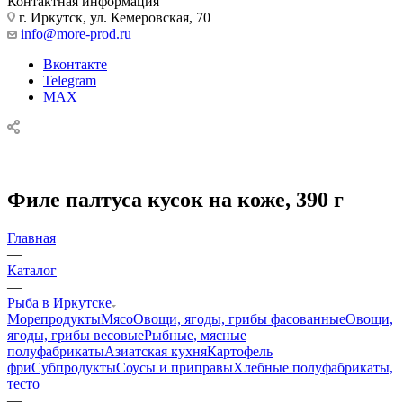
Контактная информация
г. Иркутск, ул. Кемеровская, 70
info@more-prod.ru
Вконтакте
Telegram
MAX
Филе палтуса кусок на коже, 390 г
Главная
—
Каталог
—
Рыба в Иркутске
Морепродукты
Мясо
Овощи, ягоды, грибы фасованные
Овощи,
ягоды, грибы весовые
Рыбные, мясные
полуфабрикаты
Азиатская кухня
Картофель
фри
Субпродукты
Соусы и приправы
Хлебные полуфабрикаты,
тесто
—