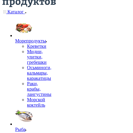
Каталог
Морепродукты
Креветки
Мидии,
улитки,
гребешки
Осьминоги,
кальмары,
каракатицы
Раки,
крабы,
лангустины
Морской
коктейль
Рыба