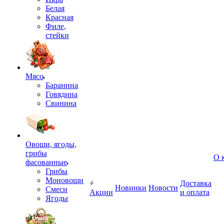
Белая
Красная
Филе,
стейки
Мясо
Баранина
Говядина
Свинина
Овощи, ягоды,
грибы
О 
фасованные
Грибы
Моновощи
Доставка
Новинки
Новости
Смеси
Акции
и оплата
Ягоды