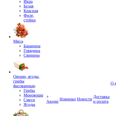
Икра
Белая
Красная
Филе,
стейки
Мясо
Баранина
Говядина
Свинина
Овощи, ягоды,
грибы
О 
фасованные
Грибы
Моновощи
Доставка
Новинки
Новости
Смеси
Акции
и оплата
Ягоды