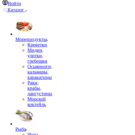
Войти
Каталог
Морепродукты
Креветки
Мидии,
улитки,
гребешки
Осьминоги,
кальмары,
каракатицы
Раки,
крабы,
лангустины
Морской
коктейль
Рыба
Икра