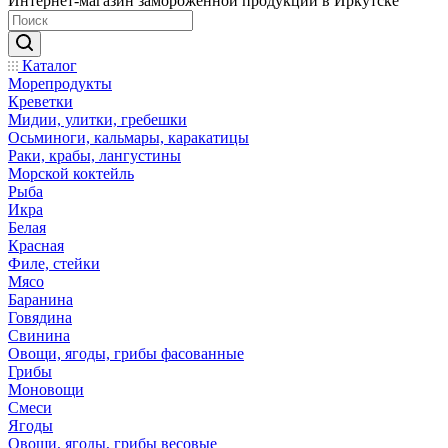
Интернет-магазин замороженной продукции в Иркутске
Каталог
Морепродукты
Креветки
Мидии, улитки, гребешки
Осьминоги, кальмары, каракатицы
Раки, крабы, лангустины
Морской коктейль
Рыба
Икра
Белая
Красная
Филе, стейки
Мясо
Баранина
Говядина
Свинина
Овощи, ягоды, грибы фасованные
Грибы
Моновощи
Смеси
Ягоды
Овощи, ягоды, грибы весовые