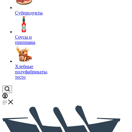
Субпродукты
Соусы и
приправы
Хлебные
полуфабрикаты,
тесто