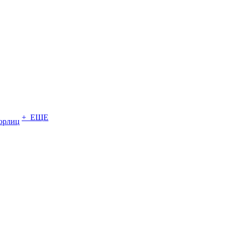
+ ЕЩЕ
юрлиц