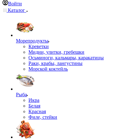
Войти
Каталог
Морепродукты
Креветки
Мидии, улитки, гребешки
Осьминоги, кальмары, каракатицы
Раки, крабы, лангустины
Морской коктейль
Рыба
Икра
Белая
Красная
Филе, стейки