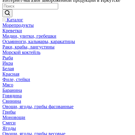
Интернет-магазин замороженной продукции в Иркутске
Каталог
Морепродукты
Креветки
Мидии, улитки, гребешки
Осьминоги, кальмары, каракатицы
Раки, крабы, лангустины
Морской коктейль
Рыба
Икра
Белая
Красная
Филе, стейки
Мясо
Баранина
Говядина
Свинина
Овощи, ягоды, грибы фасованные
Грибы
Моновощи
Смеси
Ягоды
Овощи, ягоды, грибы весовые