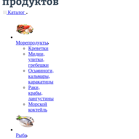
Каталог
Морепродукты
Креветки
Мидии,
улитки,
гребешки
Осьминоги,
кальмары,
каракатицы
Раки,
крабы,
лангустины
Морской
коктейль
Рыба