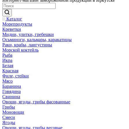
Интернет-магазин замороженной продукции в Иркутске
Каталог
Морепродукты
Креветки
Мидии, улитки, гребешки
Осьминоги, кальмары, каракатицы
Раки, крабы, лангустины
Морской коктейль
Рыба
Икра
Белая
Красная
Филе, стейки
Мясо
Баранина
Говядина
Свинина
Овощи, ягоды, грибы фасованные
Грибы
Моновощи
Смеси
Ягоды
Овощи, ягоды, грибы весовые