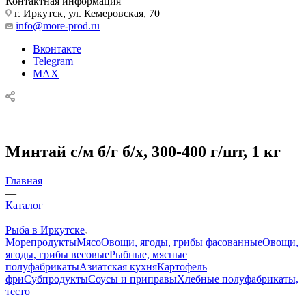
Контактная информация
г. Иркутск, ул. Кемеровская, 70
info@more-prod.ru
Вконтакте
Telegram
MAX
Минтай с/м б/г б/х, 300-400 г/шт, 1 кг
Главная
—
Каталог
—
Рыба в Иркутске
Морепродукты
Мясо
Овощи, ягоды, грибы фасованные
Овощи,
ягоды, грибы весовые
Рыбные, мясные
полуфабрикаты
Азиатская кухня
Картофель
фри
Субпродукты
Соусы и приправы
Хлебные полуфабрикаты,
тесто
—