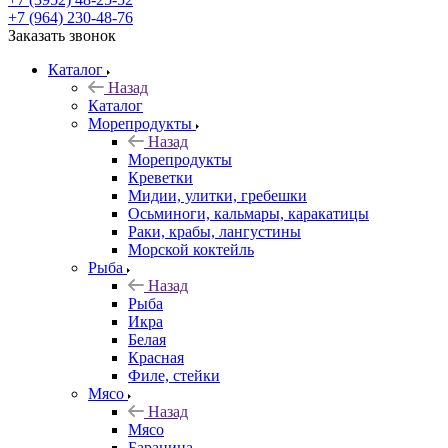
+7 (964) 230-48-76
Заказать звонок
Каталог
Назад
Каталог
Морепродукты
Назад
Морепродукты
Креветки
Мидии, улитки, гребешки
Осьминоги, кальмары, каракатицы
Раки, крабы, лангустины
Морской коктейль
Рыба
Назад
Рыба
Икра
Белая
Красная
Филе, стейки
Мясо
Назад
Мясо
Баранина