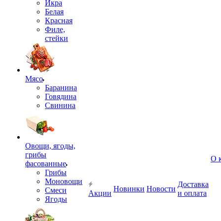
Икра
Белая
Красная
Филе,
стейки
Мясо
Баранина
Говядина
Свинина
Овощи, ягоды,
грибы
О 
фасованные
Грибы
Моновощи
Доставка
Новинки
Новости
Смеси
Акции
и оплата
Ягоды