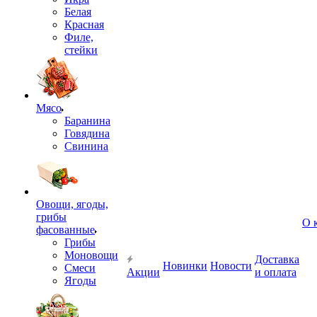
Белая
Красная
Филе,
стейки
Мясо
Баранина
Говядина
Свинина
Овощи, ягоды,
грибы
О 
фасованные
Грибы
Моновощи
Доставка
Новинки
Новости
Смеси
Акции
и оплата
Ягоды