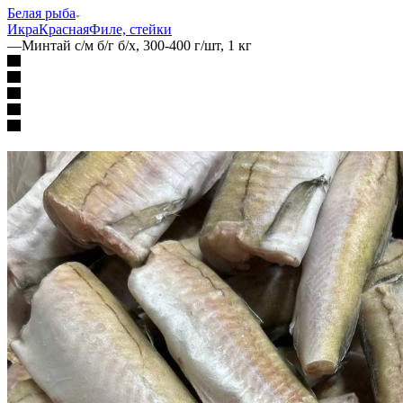
Белая рыба
Икра
Красная
Филе, стейки
—
Минтай с/м б/г б/х, 300-400 г/шт, 1 кг