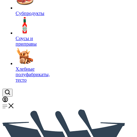
Субпродукты
Соусы и
приправы
Хлебные
полуфабрикаты,
тесто