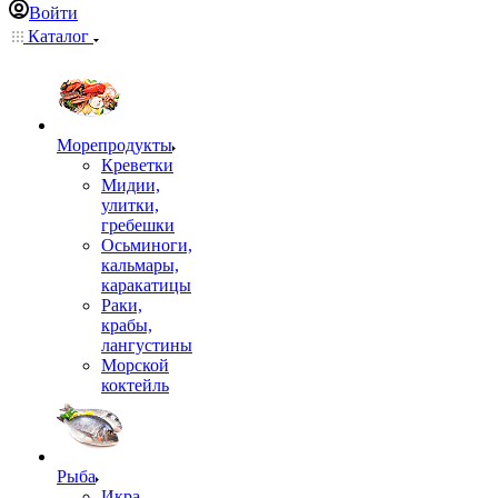
Войти
Каталог
Морепродукты
Креветки
Мидии,
улитки,
гребешки
Осьминоги,
кальмары,
каракатицы
Раки,
крабы,
лангустины
Морской
коктейль
Рыба
Икра