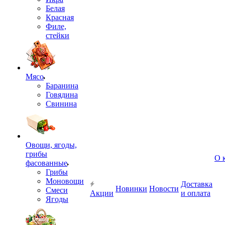
Белая
Красная
Филе,
стейки
Мясо
Баранина
Говядина
Свинина
Овощи, ягоды,
грибы
О 
фасованные
Грибы
Моновощи
Доставка
Новинки
Новости
Смеси
Акции
и оплата
Ягоды