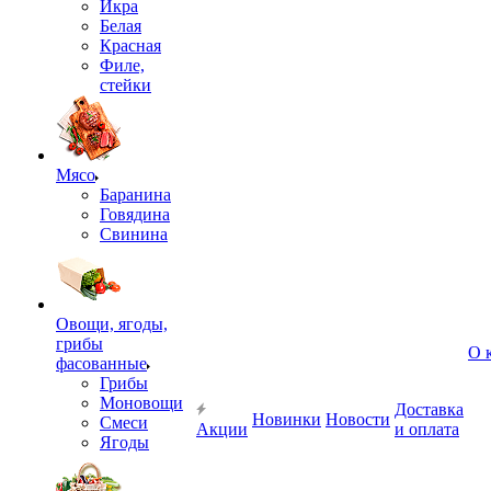
Икра
Белая
Красная
Филе,
стейки
Мясо
Баранина
Говядина
Свинина
Овощи, ягоды,
грибы
О 
фасованные
Грибы
Моновощи
Доставка
Новинки
Новости
Смеси
Акции
и оплата
Ягоды