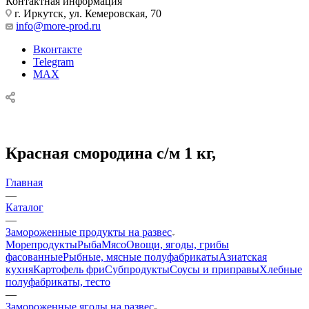
Контактная информация
г. Иркутск, ул. Кемеровская, 70
info@more-prod.ru
Вконтакте
Telegram
MAX
Красная смородина с/м 1 кг,
Главная
—
Каталог
—
Замороженные продукты на развес
Морепродукты
Рыба
Мясо
Овощи, ягоды, грибы
фасованные
Рыбные, мясные полуфабрикаты
Азиатская
кухня
Картофель фри
Субпродукты
Соусы и приправы
Хлебные
полуфабрикаты, тесто
—
Замороженные ягоды на развес