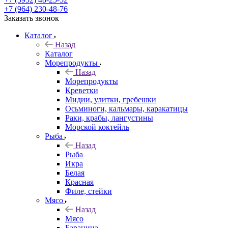
+7 (964) 230-48-76
Заказать звонок
Каталог
Назад
Каталог
Морепродукты
Назад
Морепродукты
Креветки
Мидии, улитки, гребешки
Осьминоги, кальмары, каракатицы
Раки, крабы, лангустины
Морской коктейль
Рыба
Назад
Рыба
Икра
Белая
Красная
Филе, стейки
Мясо
Назад
Мясо
Баранина