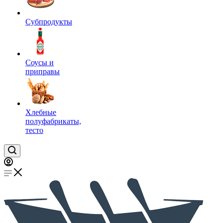
Субпродукты
Соусы и
приправы
Хлебные
полуфабрикаты,
тесто