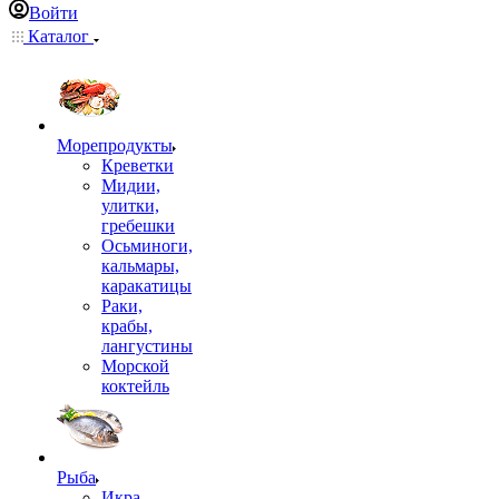
Войти
Каталог
Морепродукты
Креветки
Мидии,
улитки,
гребешки
Осьминоги,
кальмары,
каракатицы
Раки,
крабы,
лангустины
Морской
коктейль
Рыба
Икра