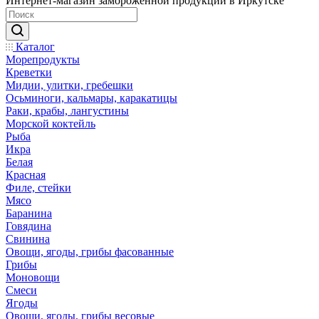
Интернет-магазин замороженной продукции в Иркутске
Каталог
Морепродукты
Креветки
Мидии, улитки, гребешки
Осьминоги, кальмары, каракатицы
Раки, крабы, лангустины
Морской коктейль
Рыба
Икра
Белая
Красная
Филе, стейки
Мясо
Баранина
Говядина
Свинина
Овощи, ягоды, грибы фасованные
Грибы
Моновощи
Смеси
Ягоды
Овощи, ягоды, грибы весовые