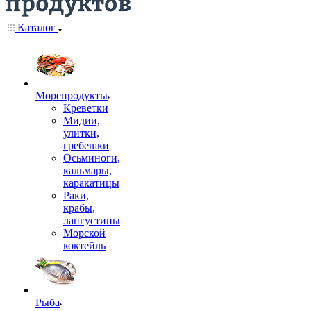
Каталог
Морепродукты
Креветки
Мидии,
улитки,
гребешки
Осьминоги,
кальмары,
каракатицы
Раки,
крабы,
лангустины
Морской
коктейль
Рыба