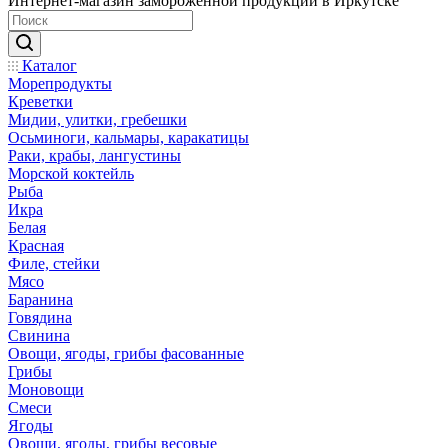
Интернет-магазин замороженной продукции в Иркутске
Каталог
Морепродукты
Креветки
Мидии, улитки, гребешки
Осьминоги, кальмары, каракатицы
Раки, крабы, лангустины
Морской коктейль
Рыба
Икра
Белая
Красная
Филе, стейки
Мясо
Баранина
Говядина
Свинина
Овощи, ягоды, грибы фасованные
Грибы
Моновощи
Смеси
Ягоды
Овощи, ягоды, грибы весовые