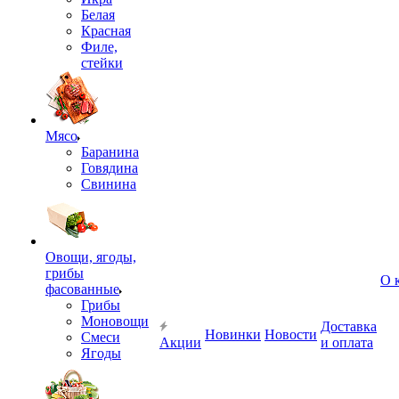
Белая
Красная
Филе,
стейки
Мясо
Баранина
Говядина
Свинина
Овощи, ягоды,
грибы
О 
фасованные
Грибы
Моновощи
Доставка
Новинки
Новости
Смеси
Акции
и оплата
Ягоды