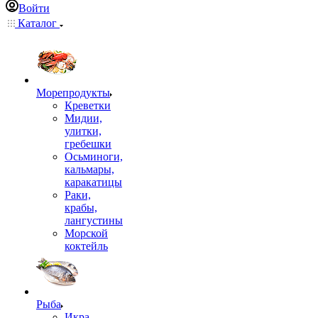
Войти
Каталог
Морепродукты
Креветки
Мидии,
улитки,
гребешки
Осьминоги,
кальмары,
каракатицы
Раки,
крабы,
лангустины
Морской
коктейль
Рыба
Икра