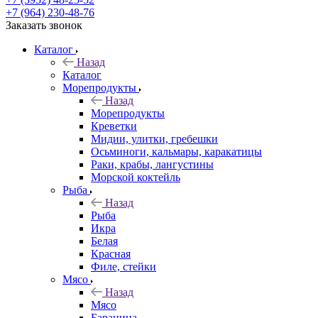
+7 (964) 230-48-76
Заказать звонок
Каталог
Назад
Каталог
Морепродукты
Назад
Морепродукты
Креветки
Мидии, улитки, гребешки
Осьминоги, кальмары, каракатицы
Раки, крабы, лангустины
Морской коктейль
Рыба
Назад
Рыба
Икра
Белая
Красная
Филе, стейки
Мясо
Назад
Мясо
Баранина