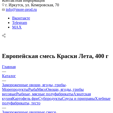
Контактная информация
г. Иркутск, ул. Кемеровская, 70
info@more-prod.ru
Вконтакте
Telegram
MAX
Европейская смесь Краски Лета, 400 г
Главная
—
Каталог
—
Замороженные овощи, ягоды, грибы
Морепродукты
Рыба
Мясо
Овощи, ягоды, грибы
весовые
Рыбные, мясные полуфабрикаты
Азиатская
кухня
Картофель фри
Субпродукты
Соусы и приправы
Хлебные
полуфабрикаты, тесто
—
Замороженные овощные смеси