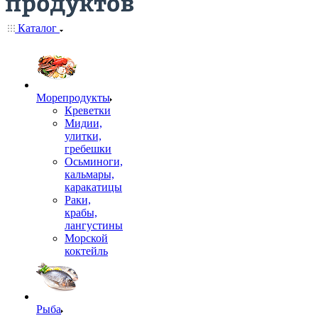
Каталог
Морепродукты
Креветки
Мидии,
улитки,
гребешки
Осьминоги,
кальмары,
каракатицы
Раки,
крабы,
лангустины
Морской
коктейль
Рыба