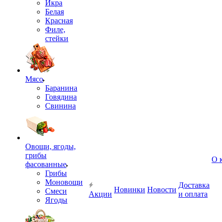
Икра
Белая
Красная
Филе,
стейки
Мясо
Баранина
Говядина
Свинина
Овощи, ягоды,
грибы
О 
фасованные
Грибы
Моновощи
Доставка
Новинки
Новости
Смеси
Акции
и оплата
Ягоды