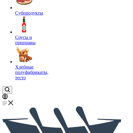
Субпродукты
Соусы и
приправы
Хлебные
полуфабрикаты,
тесто