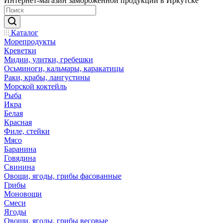
Интернет-магазин замороженной продукции в Иркутске
Каталог
Морепродукты
Креветки
Мидии, улитки, гребешки
Осьминоги, кальмары, каракатицы
Раки, крабы, лангустины
Морской коктейль
Рыба
Икра
Белая
Красная
Филе, стейки
Мясо
Баранина
Говядина
Свинина
Овощи, ягоды, грибы фасованные
Грибы
Моновощи
Смеси
Ягоды
Овощи, ягоды, грибы весовые