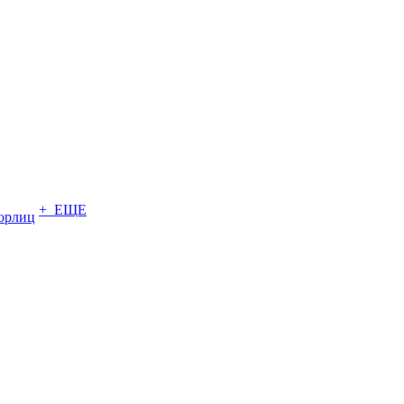
+ ЕЩЕ
юрлиц