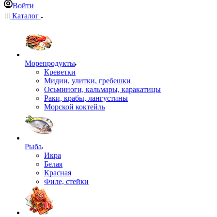
Войти
Каталог
Морепродукты
Креветки
Мидии, улитки, гребешки
Осьминоги, кальмары, каракатицы
Раки, крабы, лангустины
Морской коктейль
Рыба
Икра
Белая
Красная
Филе, стейки