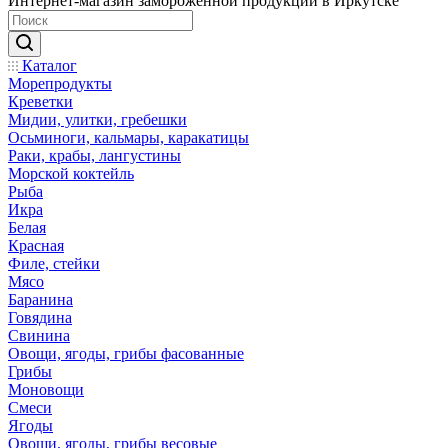
Интернет-магазин замороженной продукции в Иркутске
Каталог
Морепродукты
Креветки
Мидии, улитки, гребешки
Осьминоги, кальмары, каракатицы
Раки, крабы, лангустины
Морской коктейль
Рыба
Икра
Белая
Красная
Филе, стейки
Мясо
Баранина
Говядина
Свинина
Овощи, ягоды, грибы фасованные
Грибы
Моновощи
Смеси
Ягоды
Овощи, ягоды, грибы весовые