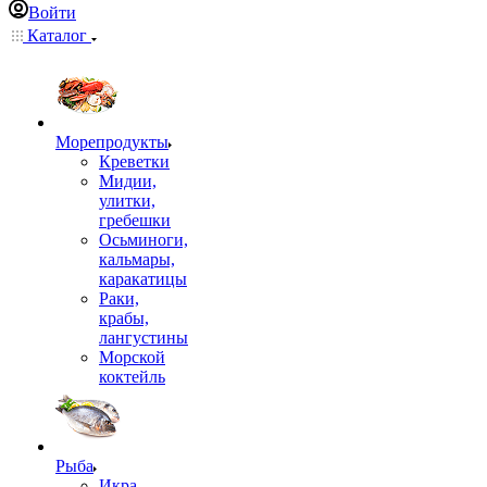
Войти
Каталог
Морепродукты
Креветки
Мидии,
улитки,
гребешки
Осьминоги,
кальмары,
каракатицы
Раки,
крабы,
лангустины
Морской
коктейль
Рыба
Икра