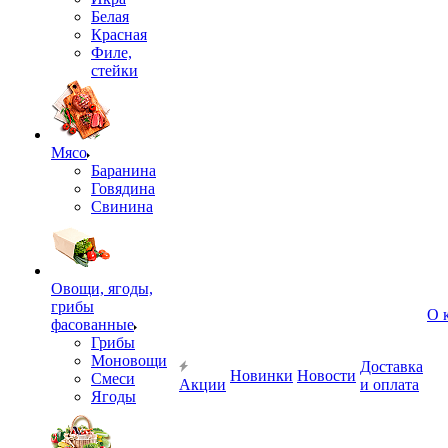
Белая
Красная
Филе,
стейки
Мясо
Баранина
Говядина
Свинина
Овощи, ягоды,
грибы
О 
фасованные
Грибы
Моновощи
Доставка
Новинки
Новости
Смеси
Акции
и оплата
Ягоды