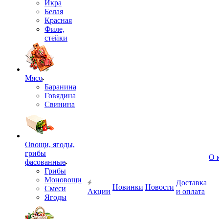
Икра
Белая
Красная
Филе,
стейки
Мясо
Баранина
Говядина
Свинина
Овощи, ягоды,
грибы
О 
фасованные
Грибы
Моновощи
Доставка
Новинки
Новости
Смеси
Акции
и оплата
Ягоды