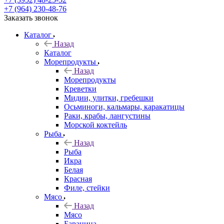
+7 (964) 230-48-76
Заказать звонок
Каталог
Назад
Каталог
Морепродукты
Назад
Морепродукты
Креветки
Мидии, улитки, гребешки
Осьминоги, кальмары, каракатицы
Раки, крабы, лангустины
Морской коктейль
Рыба
Назад
Рыба
Икра
Белая
Красная
Филе, стейки
Мясо
Назад
Мясо
Баранина