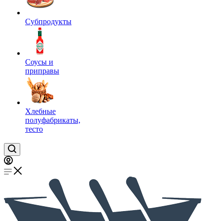
Субпродукты
Соусы и
приправы
Хлебные
полуфабрикаты,
тесто