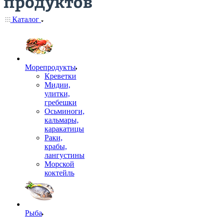
Каталог
Морепродукты
Креветки
Мидии,
улитки,
гребешки
Осьминоги,
кальмары,
каракатицы
Раки,
крабы,
лангустины
Морской
коктейль
Рыба