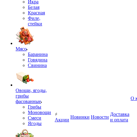
Икра
Белая
Красная
Филе,
стейки
Мясо
Баранина
Говядина
Свинина
Овощи, ягоды,
грибы
О 
фасованные
Грибы
Моновощи
Доставка
Новинки
Новости
Смеси
Акции
и оплата
Ягоды