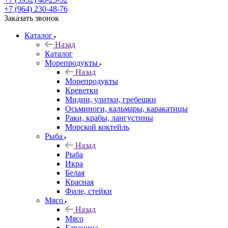
+7 (964) 230-48-76
Заказать звонок
Каталог
Назад
Каталог
Морепродукты
Назад
Морепродукты
Креветки
Мидии, улитки, гребешки
Осьминоги, кальмары, каракатицы
Раки, крабы, лангустины
Морской коктейль
Рыба
Назад
Рыба
Икра
Белая
Красная
Филе, стейки
Мясо
Назад
Мясо
Баранина