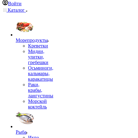
Войти
Каталог
Морепродукты
Креветки
Мидии,
улитки,
гребешки
Осьминоги,
кальмары,
каракатицы
Раки,
крабы,
лангустины
Морской
коктейль
Рыба
Икра