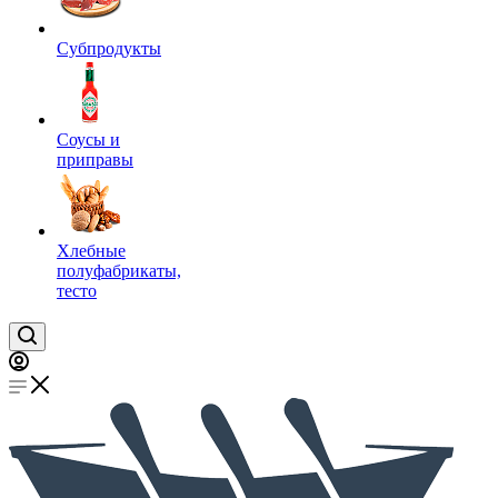
Субпродукты
Соусы и
приправы
Хлебные
полуфабрикаты,
тесто