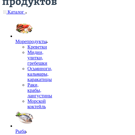
Каталог
Морепродукты
Креветки
Мидии,
улитки,
гребешки
Осьминоги,
кальмары,
каракатицы
Раки,
крабы,
лангустины
Морской
коктейль
Рыба