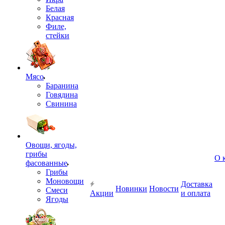
Белая
Красная
Филе,
стейки
Мясо
Баранина
Говядина
Свинина
Овощи, ягоды,
грибы
О 
фасованные
Грибы
Моновощи
Доставка
Новинки
Новости
Смеси
Акции
и оплата
Ягоды