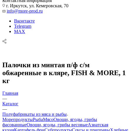
Контактная информация
г. Иркутск, ул. Кемеровская, 70
info@more-prod.ru
Вконтакте
Telegram
MAX
Палочки из минтая п/ф с/м
обжаренные в кляре, FISH & MORE, 1
кг
Главная
—
Каталог
—
Полуфабрикаты из мяса и рыбы
Морепродукты
Рыба
Мясо
Овощи, ягоды, грибы
фасованные
Овощи, ягоды, грибы весовые
Азиатская
кухня
Картофель фри
Субпродукты
Соусы и приправы
Хлебные