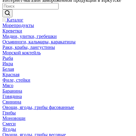
Интернет-магазин замороженной продукции в Иркутске
Каталог
Морепродукты
Креветки
Мидии, улитки, гребешки
Осьминоги, кальмары, каракатицы
Раки, крабы, лангустины
Морской коктейль
Рыба
Икра
Белая
Красная
Филе, стейки
Мясо
Баранина
Говядина
Свинина
Овощи, ягоды, грибы фасованные
Грибы
Моновощи
Смеси
Ягоды
Овощи, ягоды, грибы весовые