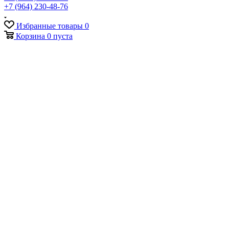
+7 (964) 230-48-76
Избранные товары
0
Корзина
0
пуста