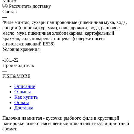
Много
Рассчитать доставку
Состав
—
Филе минтая, сухари панировочные (пшеничная мука, вода,
специи (паприка,куркума), соль, дрожжи, вода, рапсовое
масло, мука пшеничная хлебопекарная, картофельный
крахмал, соль повареная пищевая (содержит агент
антислеживающий Е536)
Условия хранения
—
-18...-22
Производитель
—
FISH&MORE
Описание
Отзывы
Как купить
Оплата
Доставка
Палочки из минтая - кусочки рыбного филе в хрустящей
панировке имеют насыщенный пикантный вкус и приятный
аромат.