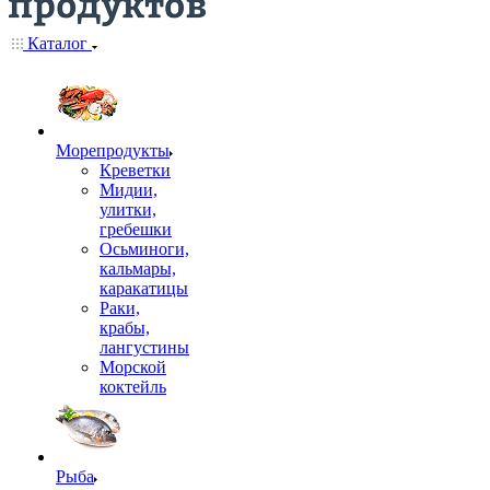
Каталог
Морепродукты
Креветки
Мидии,
улитки,
гребешки
Осьминоги,
кальмары,
каракатицы
Раки,
крабы,
лангустины
Морской
коктейль
Рыба