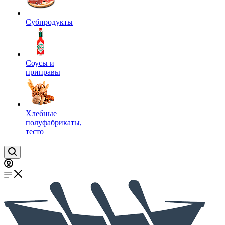
Субпродукты
Соусы и
приправы
Хлебные
полуфабрикаты,
тесто