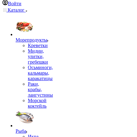
Войти
Каталог
Морепродукты
Креветки
Мидии,
улитки,
гребешки
Осьминоги,
кальмары,
каракатицы
Раки,
крабы,
лангустины
Морской
коктейль
Рыба
Икра