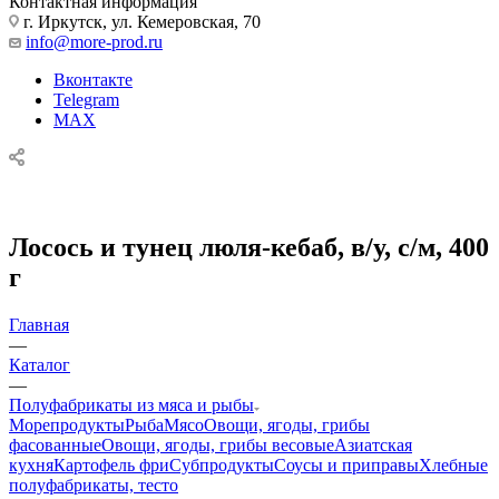
Контактная информация
г. Иркутск, ул. Кемеровская, 70
info@more-prod.ru
Вконтакте
Telegram
MAX
Лосось и тунец люля-кебаб, в/у, с/м, 400
г
Главная
—
Каталог
—
Полуфабрикаты из мяса и рыбы
Морепродукты
Рыба
Мясо
Овощи, ягоды, грибы
фасованные
Овощи, ягоды, грибы весовые
Азиатская
кухня
Картофель фри
Субпродукты
Соусы и приправы
Хлебные
полуфабрикаты, тесто