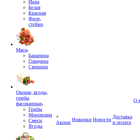
Икра
Белая
Красная
Филе,
стейки
Мясо
Баранина
Говядина
Свинина
Овощи, ягоды,
грибы
О 
фасованные
Грибы
Моновощи
Доставка
Новинки
Новости
Смеси
Акции
и оплата
Ягоды