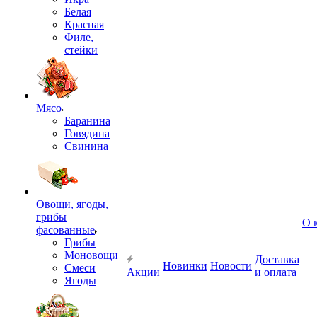
Белая
Красная
Филе,
стейки
Мясо
Баранина
Говядина
Свинина
Овощи, ягоды,
грибы
О 
фасованные
Грибы
Моновощи
Доставка
Новинки
Новости
Смеси
Акции
и оплата
Ягоды