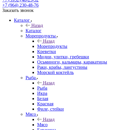
+7 (964) 230-48-76
Заказать звонок
Каталог
Назад
Каталог
Морепродукты
Назад
Морепродукты
Креветки
Мидии, улитки, гребешки
Осьминоги, кальмары, каракатицы
Раки, крабы, лангустины
Морской коктейль
Рыба
Назад
Рыба
Икра
Белая
Красная
Филе, стейки
Мясо
Назад
Мясо
Баранина