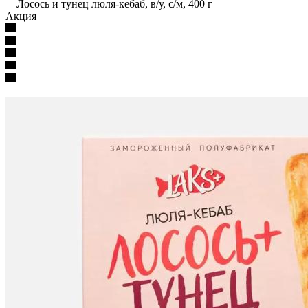
—
Лосось и тунец люля-кебаб, в/у, с/м, 400 г
Акция