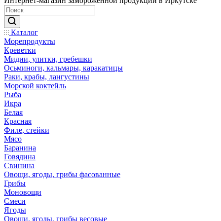
Интернет-магазин замороженной продукции в Иркутске
Каталог
Морепродукты
Креветки
Мидии, улитки, гребешки
Осьминоги, кальмары, каракатицы
Раки, крабы, лангустины
Морской коктейль
Рыба
Икра
Белая
Красная
Филе, стейки
Мясо
Баранина
Говядина
Свинина
Овощи, ягоды, грибы фасованные
Грибы
Моновощи
Смеси
Ягоды
Овощи, ягоды, грибы весовые