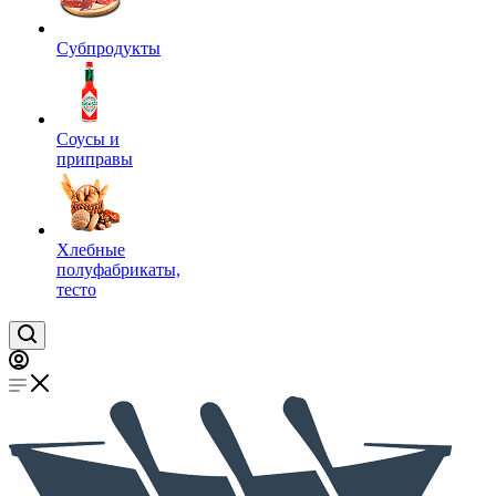
Субпродукты
Соусы и
приправы
Хлебные
полуфабрикаты,
тесто