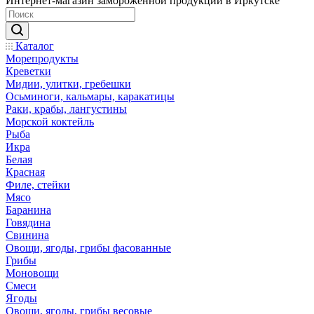
Интернет-магазин замороженной продукции в Иркутске
Каталог
Морепродукты
Креветки
Мидии, улитки, гребешки
Осьминоги, кальмары, каракатицы
Раки, крабы, лангустины
Морской коктейль
Рыба
Икра
Белая
Красная
Филе, стейки
Мясо
Баранина
Говядина
Свинина
Овощи, ягоды, грибы фасованные
Грибы
Моновощи
Смеси
Ягоды
Овощи, ягоды, грибы весовые