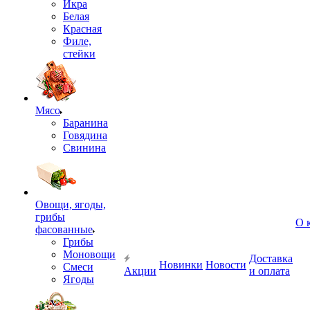
Икра
Белая
Красная
Филе,
стейки
Мясо
Баранина
Говядина
Свинина
Овощи, ягоды,
грибы
О 
фасованные
Грибы
Моновощи
Доставка
Новинки
Новости
Смеси
Акции
и оплата
Ягоды