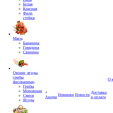
Белая
Красная
Филе,
стейки
Мясо
Баранина
Говядина
Свинина
Овощи, ягоды,
грибы
О 
фасованные
Грибы
Моновощи
Доставка
Новинки
Новости
Смеси
Акции
и оплата
Ягоды