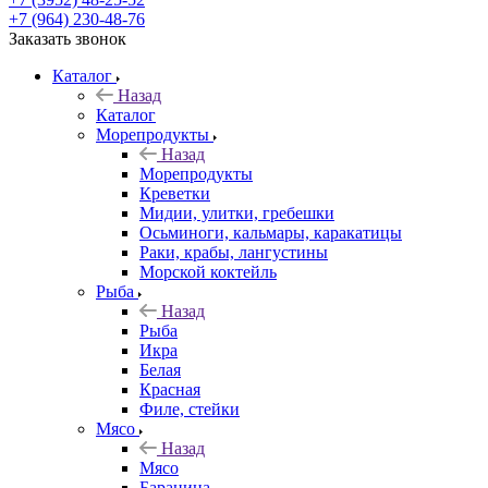
+7 (964) 230-48-76
Заказать звонок
Каталог
Назад
Каталог
Морепродукты
Назад
Морепродукты
Креветки
Мидии, улитки, гребешки
Осьминоги, кальмары, каракатицы
Раки, крабы, лангустины
Морской коктейль
Рыба
Назад
Рыба
Икра
Белая
Красная
Филе, стейки
Мясо
Назад
Мясо
Баранина