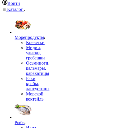
Войти
Каталог
Морепродукты
Креветки
Мидии,
улитки,
гребешки
Осьминоги,
кальмары,
каракатицы
Раки,
крабы,
лангустины
Морской
коктейль
Рыба
Икра