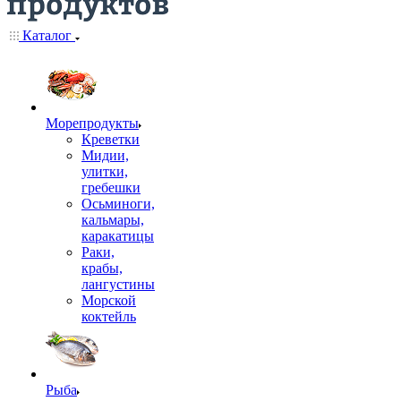
Каталог
Морепродукты
Креветки
Мидии,
улитки,
гребешки
Осьминоги,
кальмары,
каракатицы
Раки,
крабы,
лангустины
Морской
коктейль
Рыба