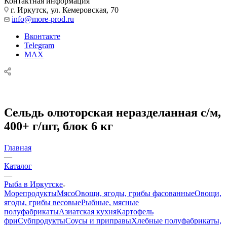
Контактная информация
г. Иркутск, ул. Кемеровская, 70
info@more-prod.ru
Вконтакте
Telegram
MAX
Сельдь олюторская неразделанная с/м,
400+ г/шт, блок 6 кг
Главная
—
Каталог
—
Рыба в Иркутске
Морепродукты
Мясо
Овощи, ягоды, грибы фасованные
Овощи,
ягоды, грибы весовые
Рыбные, мясные
полуфабрикаты
Азиатская кухня
Картофель
фри
Субпродукты
Соусы и приправы
Хлебные полуфабрикаты,