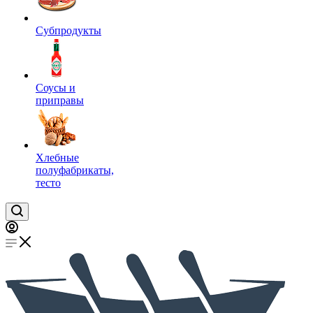
Субпродукты
Соусы и
приправы
Хлебные
полуфабрикаты,
тесто