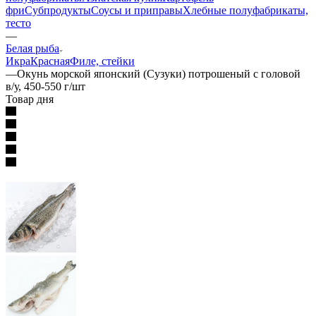
фри
Субпродукты
Соусы и приправы
Хлебные полуфабрикаты,
тесто
—
Белая рыба
Икра
Красная
Филе, стейки
—
Окунь морской японский (Сузуки) потрошеный с головой
в/у, 450-550 г/шт
Товар дня