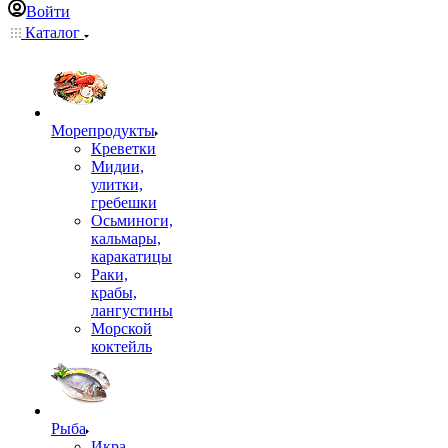
Войти
Каталог
Морепродукты
Креветки
Мидии,
улитки,
гребешки
Осьминоги,
кальмары,
каракатицы
Раки,
крабы,
лангустины
Морской
коктейль
Рыба
Икра