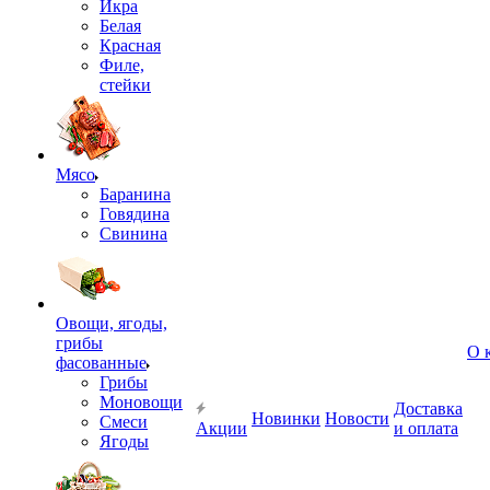
Икра
Белая
Красная
Филе,
стейки
Мясо
Баранина
Говядина
Свинина
Овощи, ягоды,
грибы
О 
фасованные
Грибы
Моновощи
Доставка
Новинки
Новости
Смеси
Акции
и оплата
Ягоды