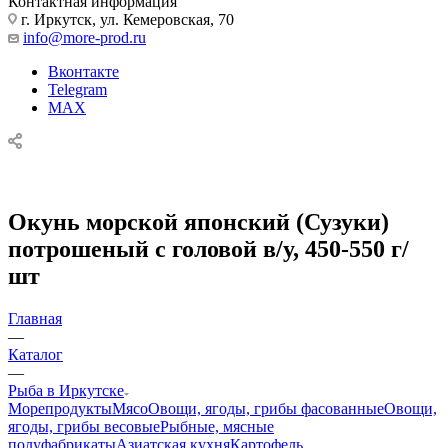
Контактная информация
г. Иркутск, ул. Кемеровская, 70
info@more-prod.ru
Вконтакте
Telegram
MAX
Окунь морской японский (Сузуки)
потрошеный с головой в/у, 450-550 г/
шт
Главная
—
Каталог
—
Рыба в Иркутске
Морепродукты
Мясо
Овощи, ягоды, грибы фасованные
Овощи,
ягоды, грибы весовые
Рыбные, мясные
полуфабрикаты
Азиатская кухня
Картофель