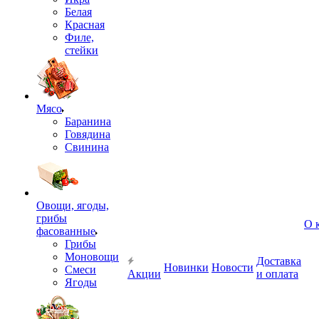
Белая
Красная
Филе,
стейки
Мясо
Баранина
Говядина
Свинина
Овощи, ягоды,
грибы
О 
фасованные
Грибы
Моновощи
Доставка
Новинки
Новости
Смеси
Акции
и оплата
Ягоды