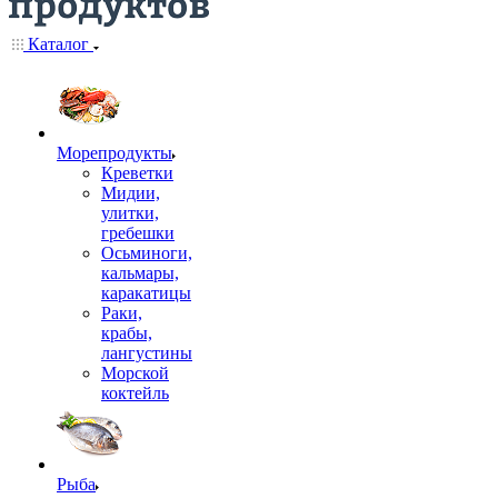
Каталог
Морепродукты
Креветки
Мидии,
улитки,
гребешки
Осьминоги,
кальмары,
каракатицы
Раки,
крабы,
лангустины
Морской
коктейль
Рыба