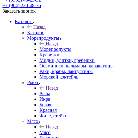
+7 (964) 230-48-76
Заказать звонок
Каталог
Назад
Каталог
Морепродукты
Назад
Морепродукты
Креветки
Мидии, улитки, гребешки
Осьминоги, кальмары, каракатицы
Раки, крабы, лангустины
Морской коктейль
Рыба
Назад
Рыба
Икра
Белая
Красная
Филе, стейки
Мясо
Назад
Мясо
Баранина