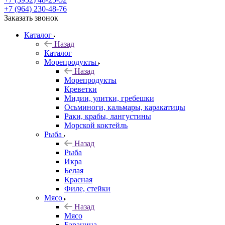
+7 (964) 230-48-76
Заказать звонок
Каталог
Назад
Каталог
Морепродукты
Назад
Морепродукты
Креветки
Мидии, улитки, гребешки
Осьминоги, кальмары, каракатицы
Раки, крабы, лангустины
Морской коктейль
Рыба
Назад
Рыба
Икра
Белая
Красная
Филе, стейки
Мясо
Назад
Мясо
Баранина