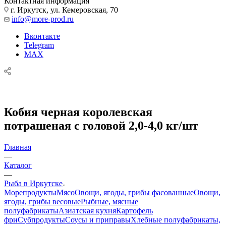
Контактная информация
г. Иркутск, ул. Кемеровская, 70
info@more-prod.ru
Вконтакте
Telegram
MAX
Кобия черная королевская
потрашеная с головой 2,0-4,0 кг/шт
Главная
—
Каталог
—
Рыба в Иркутске
Морепродукты
Мясо
Овощи, ягоды, грибы фасованные
Овощи,
ягоды, грибы весовые
Рыбные, мясные
полуфабрикаты
Азиатская кухня
Картофель
фри
Субпродукты
Соусы и приправы
Хлебные полуфабрикаты,