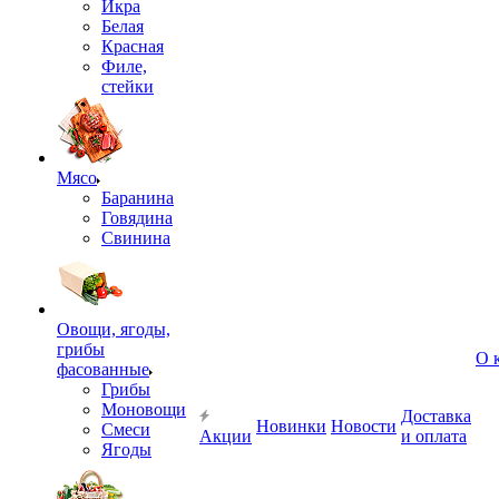
Икра
Белая
Красная
Филе,
стейки
Мясо
Баранина
Говядина
Свинина
Овощи, ягоды,
грибы
О 
фасованные
Грибы
Моновощи
Доставка
Новинки
Новости
Смеси
Акции
и оплата
Ягоды