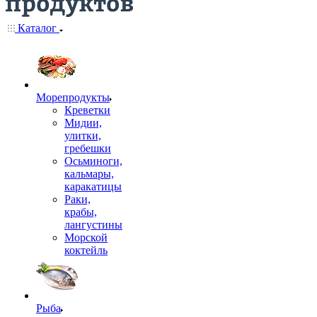
Каталог
Морепродукты
Креветки
Мидии,
улитки,
гребешки
Осьминоги,
кальмары,
каракатицы
Раки,
крабы,
лангустины
Морской
коктейль
Рыба