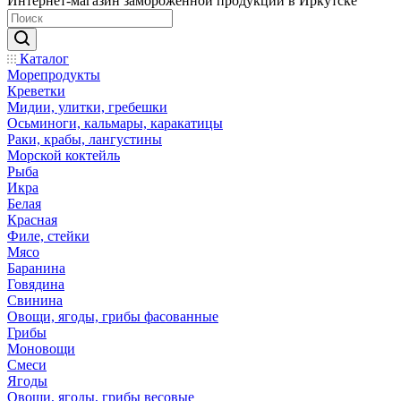
Интернет-магазин замороженной продукции в Иркутске
Каталог
Морепродукты
Креветки
Мидии, улитки, гребешки
Осьминоги, кальмары, каракатицы
Раки, крабы, лангустины
Морской коктейль
Рыба
Икра
Белая
Красная
Филе, стейки
Мясо
Баранина
Говядина
Свинина
Овощи, ягоды, грибы фасованные
Грибы
Моновощи
Смеси
Ягоды
Овощи, ягоды, грибы весовые