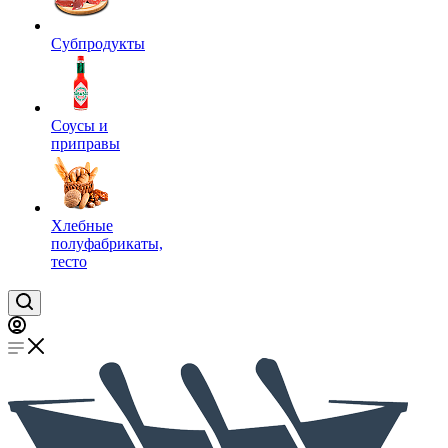
Субпродукты
Соусы и
приправы
Хлебные
полуфабрикаты,
тесто