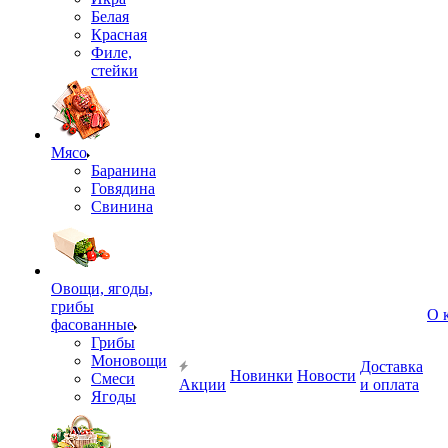
Белая
Красная
Филе,
стейки
Мясо
Баранина
Говядина
Свинина
Овощи, ягоды,
грибы
О 
фасованные
Грибы
Моновощи
Доставка
Новинки
Новости
Смеси
Акции
и оплата
Ягоды