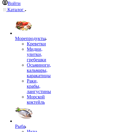
Войти
Каталог
Морепродукты
Креветки
Мидии,
улитки,
гребешки
Осьминоги,
кальмары,
каракатицы
Раки,
крабы,
лангустины
Морской
коктейль
Рыба
Икра