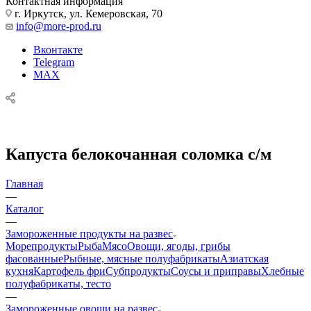
Контактная информация
г. Иркутск, ул. Кемеровская, 70
info@more-prod.ru
Вконтакте
Telegram
MAX
Капуста белокочанная соломка с/м
Главная
—
Каталог
—
Замороженные продукты на развес
Морепродукты
Рыба
Мясо
Овощи, ягоды, грибы
фасованные
Рыбные, мясные полуфабрикаты
Азиатская
кухня
Картофель фри
Субпродукты
Соусы и приправы
Хлебные
полуфабрикаты, тесто
—
Замороженные овощи на развес