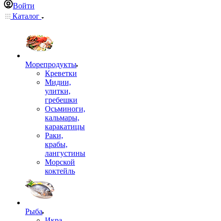
Войти
Каталог
Морепродукты
Креветки
Мидии,
улитки,
гребешки
Осьминоги,
кальмары,
каракатицы
Раки,
крабы,
лангустины
Морской
коктейль
Рыба
Икра