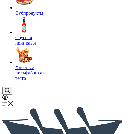
Субпродукты
Соусы и
приправы
Хлебные
полуфабрикаты,
тесто