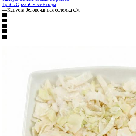
Грибы
Орехи
Смеси
Ягоды
—
Капуста белокочанная соломка с/м