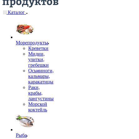
Каталог
Морепродукты
Креветки
Мидии,
улитки,
гребешки
Осьминоги,
кальмары,
каракатицы
Раки,
крабы,
лангустины
Морской
коктейль
Рыба