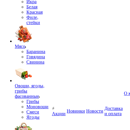
Икра
Белая
Красная
Филе,
стейки
Мясо
Баранина
Говядина
Свинина
Овощи, ягоды,
грибы
О 
фасованные
Грибы
Моновощи
Доставка
Новинки
Новости
Смеси
Акции
и оплата
Ягоды