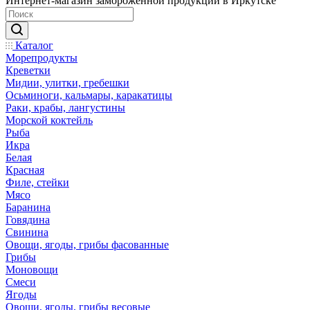
Интернет-магазин замороженной продукции в Иркутске
Каталог
Морепродукты
Креветки
Мидии, улитки, гребешки
Осьминоги, кальмары, каракатицы
Раки, крабы, лангустины
Морской коктейль
Рыба
Икра
Белая
Красная
Филе, стейки
Мясо
Баранина
Говядина
Свинина
Овощи, ягоды, грибы фасованные
Грибы
Моновощи
Смеси
Ягоды
Овощи, ягоды, грибы весовые