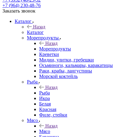
+7 (964) 230-48-76
Заказать звонок
Каталог
Назад
Каталог
Морепродукты
Назад
Морепродукты
Креветки
Мидии, улитки, гребешки
Осьминоги, кальмары, каракатицы
Раки, крабы, лангустины
Морской коктейль
Рыба
Назад
Рыба
Икра
Белая
Красная
Филе, стейки
Мясо
Назад
Мясо
Баранина