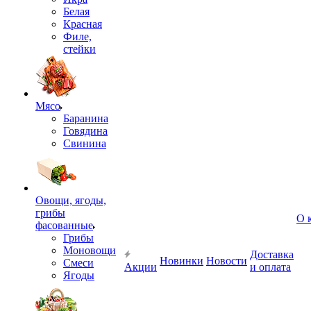
Белая
Красная
Филе,
стейки
Мясо
Баранина
Говядина
Свинина
Овощи, ягоды,
грибы
О 
фасованные
Грибы
Моновощи
Доставка
Новинки
Новости
Смеси
Акции
и оплата
Ягоды