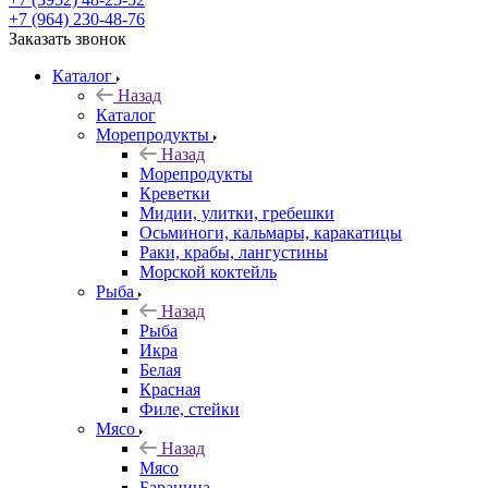
+7 (964) 230-48-76
Заказать звонок
Каталог
Назад
Каталог
Морепродукты
Назад
Морепродукты
Креветки
Мидии, улитки, гребешки
Осьминоги, кальмары, каракатицы
Раки, крабы, лангустины
Морской коктейль
Рыба
Назад
Рыба
Икра
Белая
Красная
Филе, стейки
Мясо
Назад
Мясо
Баранина