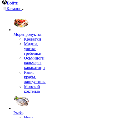
Войти
Каталог
Морепродукты
Креветки
Мидии,
улитки,
гребешки
Осьминоги,
кальмары,
каракатицы
Раки,
крабы,
лангустины
Морской
коктейль
Рыба
Икра