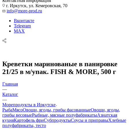
Контактная информация
г. Иркутск, ул. Кемеровская, 70
info@more-prod.ru
Вконтакте
Telegram
MAX
Креветки маринованые в панировке
21/25 в м/упак. FISH & MORE, 500 г
Главная
—
Каталог
—
Морепродукты в Иркутске
Рыба
Мясо
Овощи, ягоды, грибы фасованные
Овощи, ягоды,
грибы весовые
Рыбные, мясные полуфабрикаты
Азиатская
кухня
Картофель фри
Субпродукты
Соусы и приправы
Хлебные
полуфабрикаты, тесто