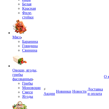
Белая
Красная
Филе,
стейки
Мясо
Баранина
Говядина
Свинина
Овощи, ягоды,
грибы
О 
фасованные
Грибы
Моновощи
Доставка
Новинки
Новости
Смеси
Акции
и оплата
Ягоды