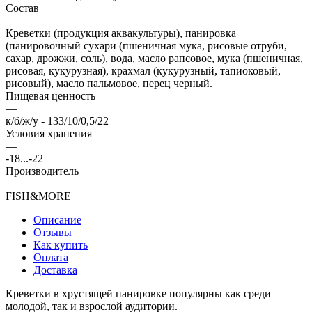
Состав
—
Креветки (продукция аквакультуры), панировка
(панировочный сухари (пшеничная мука, рисовые отруби,
сахар, дрожжи, соль), вода, масло рапсовое, мука (пшеничная,
рисовая, кукурузная), крахмал (кукурузный, тапиоковый,
рисовый), масло пальмовое, перец черный.
Пищевая ценность
—
к/б/ж/у - 133/10/0,5/22
Условия хранения
—
-18...-22
Производитель
—
FISH&MORE
Описание
Отзывы
Как купить
Оплата
Доставка
Креветки в хрустящей панировке популярны как среди
молодой, так и взрослой аудитории.