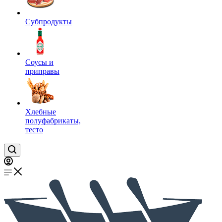
Субпродукты
Соусы и
приправы
Хлебные
полуфабрикаты,
тесто