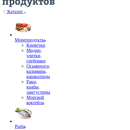
Каталог
Морепродукты
Креветки
Мидии,
улитки,
гребешки
Осьминоги,
кальмары,
каракатицы
Раки,
крабы,
лангустины
Морской
коктейль
Рыба