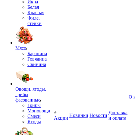
Икра
Белая
Красная
Филе,
стейки
Мясо
Баранина
Говядина
Свинина
Овощи, ягоды,
грибы
О 
фасованные
Грибы
Моновощи
Доставка
Новинки
Новости
Смеси
Акции
и оплата
Ягоды