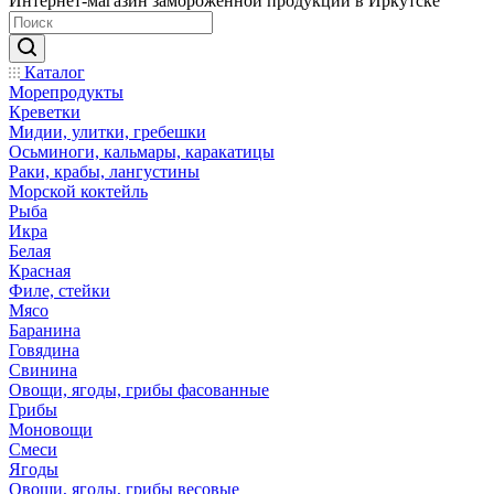
Интернет-магазин замороженной продукции в Иркутске
Каталог
Морепродукты
Креветки
Мидии, улитки, гребешки
Осьминоги, кальмары, каракатицы
Раки, крабы, лангустины
Морской коктейль
Рыба
Икра
Белая
Красная
Филе, стейки
Мясо
Баранина
Говядина
Свинина
Овощи, ягоды, грибы фасованные
Грибы
Моновощи
Смеси
Ягоды
Овощи, ягоды, грибы весовые