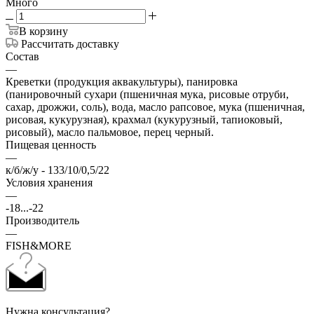
Много
В корзину
Рассчитать доставку
Состав
—
Креветки (продукция аквакультуры), панировка
(панировочный сухари (пшеничная мука, рисовые отруби,
сахар, дрожжи, соль), вода, масло рапсовое, мука (пшеничная,
рисовая, кукурузная), крахмал (кукурузный, тапиоковый,
рисовый), масло пальмовое, перец черный.
Пищевая ценность
—
к/б/ж/у - 133/10/0,5/22
Условия хранения
—
-18...-22
Производитель
—
FISH&MORE
Нужна консультация?