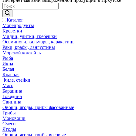
Интернет-магазин замороженной продукции в Иркутске
Каталог
Морепродукты
Креветки
Мидии, улитки, гребешки
Осьминоги, кальмары, каракатицы
Раки, крабы, лангустины
Морской коктейль
Рыба
Икра
Белая
Красная
Филе, стейки
Мясо
Баранина
Говядина
Свинина
Овощи, ягоды, грибы фасованные
Грибы
Моновощи
Смеси
Ягоды
Овощи, ягоды, грибы весовые