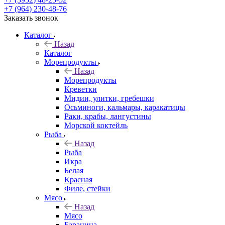
+7 (964) 230-48-76
Заказать звонок
Каталог
Назад
Каталог
Морепродукты
Назад
Морепродукты
Креветки
Мидии, улитки, гребешки
Осьминоги, кальмары, каракатицы
Раки, крабы, лангустины
Морской коктейль
Рыба
Назад
Рыба
Икра
Белая
Красная
Филе, стейки
Мясо
Назад
Мясо
Баранина