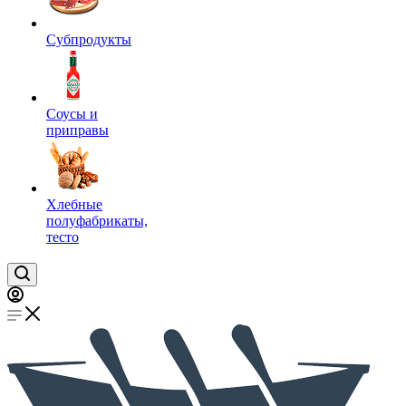
Субпродукты
Соусы и
приправы
Хлебные
полуфабрикаты,
тесто