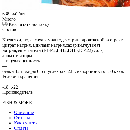
638
руб.
/шт
Много
Рассчитать доставку
Состав
—
Креветки, вода, сахар, мальтодекстрин, дрожжевой экстракт,
цитрат натрия, цикламт натрия,сахарин,глутамат
натрия,загустители (Е1442,Е412,Е415,Е1422),соль,
ароматизаторы.
Пищевая ценность
—
белки 12 г, жиры 0,5 г, углеводы 23 г, калорийность 150 ккал.
Условия хранения
—
-18...-22
Производитель
—
FISH & MORE
Описание
Отзывы
Как купить
Оплата