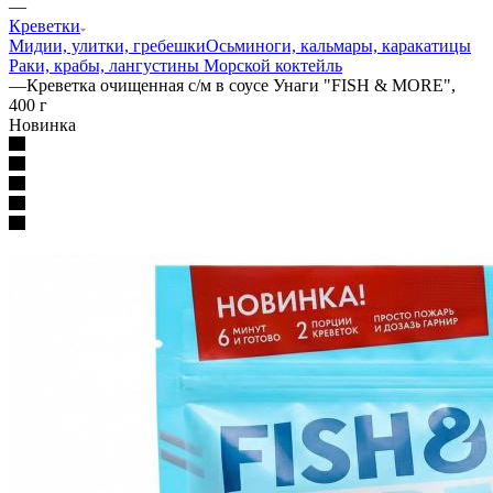
—
Креветки
Мидии, улитки, гребешки
Осьминоги, кальмары, каракатицы
Раки, крабы, лангустины
Морской коктейль
—
Креветка очищенная с/м в соусе Унаги "FISH & MORE",
400 г
Новинка