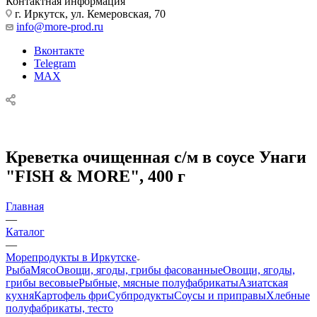
Контактная информация
г. Иркутск, ул. Кемеровская, 70
info@more-prod.ru
Вконтакте
Telegram
MAX
Креветка очищенная с/м в соусе Унаги
"FISH & MORE", 400 г
Главная
—
Каталог
—
Морепродукты в Иркутске
Рыба
Мясо
Овощи, ягоды, грибы фасованные
Овощи, ягоды,
грибы весовые
Рыбные, мясные полуфабрикаты
Азиатская
кухня
Картофель фри
Субпродукты
Соусы и приправы
Хлебные
полуфабрикаты, тесто