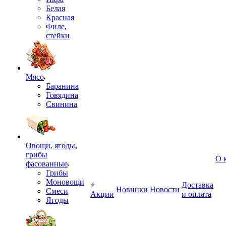
Белая
Красная
Филе,
стейки
Мясо
Баранина
Говядина
Свинина
Овощи, ягоды,
грибы
О 
фасованные
Грибы
Моновощи
Доставка
Новинки
Новости
Смеси
Акции
и оплата
Ягоды