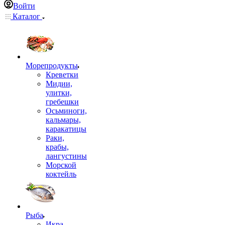
Войти
Каталог
Морепродукты
Креветки
Мидии,
улитки,
гребешки
Осьминоги,
кальмары,
каракатицы
Раки,
крабы,
лангустины
Морской
коктейль
Рыба
Икра