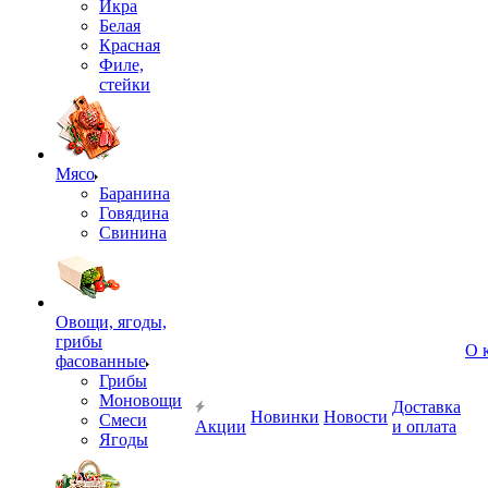
Икра
Белая
Красная
Филе,
стейки
Мясо
Баранина
Говядина
Свинина
Овощи, ягоды,
грибы
О 
фасованные
Грибы
Моновощи
Доставка
Новинки
Новости
Смеси
Акции
и оплата
Ягоды