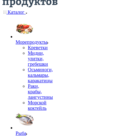
Каталог
Морепродукты
Креветки
Мидии,
улитки,
гребешки
Осьминоги,
кальмары,
каракатицы
Раки,
крабы,
лангустины
Морской
коктейль
Рыба