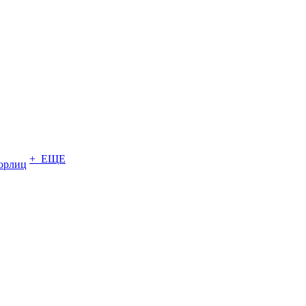
+ ЕЩЕ
юрлиц