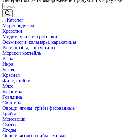
Интернет-магазин замороженной продукции в Иркутске
Каталог
Морепродукты
Креветки
Мидии, улитки, гребешки
Осьминоги, кальмары, каракатицы
Раки, крабы, лангустины
Морской коктейль
Рыба
Икра
Белая
Красная
Филе, стейки
Мясо
Баранина
Говядина
Свинина
Овощи, ягоды, грибы фасованные
Грибы
Моновощи
Смеси
Ягоды
Овощи, ягоды, грибы весовые