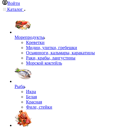
Войти
Каталог
Морепродукты
Креветки
Мидии, улитки, гребешки
Осьминоги, кальмары, каракатицы
Раки, крабы, лангустины
Морской коктейль
Рыба
Икра
Белая
Красная
Филе, стейки