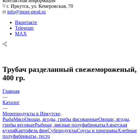
Контактная информация
г. Иркутск, ул. Кемеровская, 70
info@more-prod.ru
Вконтакте
Telegram
MAX
Трубач разделанный свежемороженый,
400 гр.
Главная
—
Каталог
—
Морепродукты в Иркутске
Рыба
Мясо
Овощи, ягоды, грибы фасованные
Овощи, ягоды,
грибы весовые
Рыбные, мясные полуфабрикаты
Азиатская
кухня
Картофель фри
Субпродукты
Соусы и приправы
Хлебные
полуфабрикаты, тесто