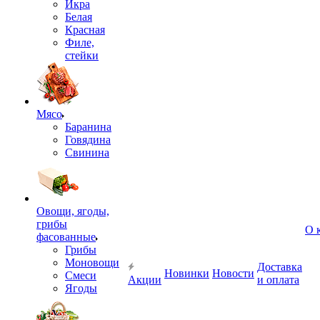
Икра
Белая
Красная
Филе,
стейки
Мясо
Баранина
Говядина
Свинина
Овощи, ягоды,
грибы
О 
фасованные
Грибы
Моновощи
Доставка
Новинки
Новости
Смеси
Акции
и оплата
Ягоды