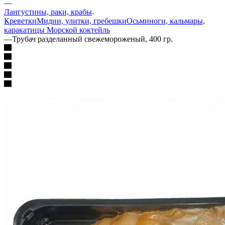
—
Лангустины, раки, крабы
Креветки
Мидии, улитки, гребешки
Осьминоги, кальмары,
каракатицы
Морской коктейль
—
Трубач разделанный свежемороженый, 400 гр.