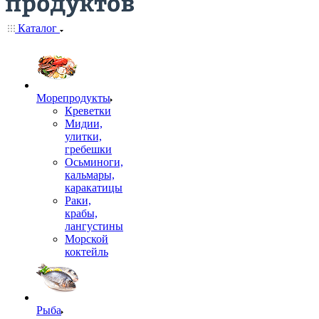
Каталог
Морепродукты
Креветки
Мидии,
улитки,
гребешки
Осьминоги,
кальмары,
каракатицы
Раки,
крабы,
лангустины
Морской
коктейль
Рыба