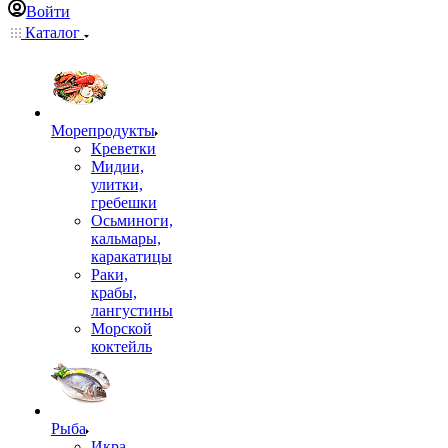
Войти
Каталог
Морепродукты
Креветки
Мидии,
улитки,
гребешки
Осьминоги,
кальмары,
каракатицы
Раки,
крабы,
лангустины
Морской
коктейль
Рыба
Икра