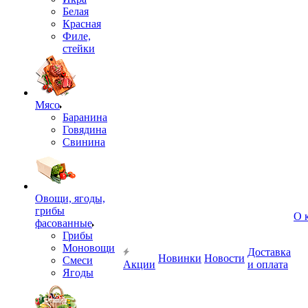
Белая
Красная
Филе,
стейки
Мясо
Баранина
Говядина
Свинина
Овощи, ягоды,
грибы
О 
фасованные
Грибы
Моновощи
Доставка
Новинки
Новости
Смеси
Акции
и оплата
Ягоды