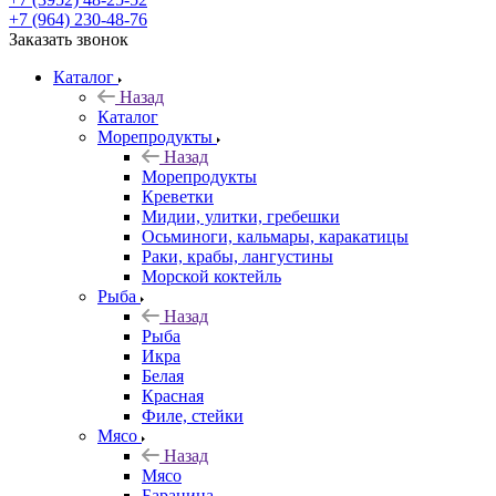
+7 (964) 230-48-76
Заказать звонок
Каталог
Назад
Каталог
Морепродукты
Назад
Морепродукты
Креветки
Мидии, улитки, гребешки
Осьминоги, кальмары, каракатицы
Раки, крабы, лангустины
Морской коктейль
Рыба
Назад
Рыба
Икра
Белая
Красная
Филе, стейки
Мясо
Назад
Мясо
Баранина