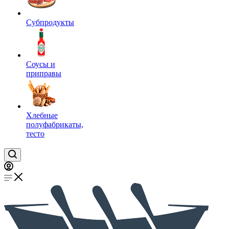
Субпродукты
Соусы и
приправы
Хлебные
полуфабрикаты,
тесто