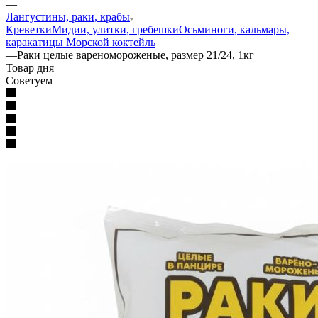
—
Лангустины, раки, крабы
Креветки
Мидии, улитки, гребешки
Осьминоги, кальмары,
каракатицы
Морской коктейль
—
Раки целые вареномороженые, размер 21/24, 1кг
Товар дня
Советуем