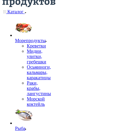
Каталог
Морепродукты
Креветки
Мидии,
улитки,
гребешки
Осьминоги,
кальмары,
каракатицы
Раки,
крабы,
лангустины
Морской
коктейль
Рыба