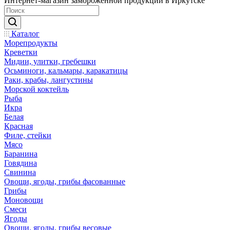
Интернет-магазин замороженной продукции в Иркутске
Каталог
Морепродукты
Креветки
Мидии, улитки, гребешки
Осьминоги, кальмары, каракатицы
Раки, крабы, лангустины
Морской коктейль
Рыба
Икра
Белая
Красная
Филе, стейки
Мясо
Баранина
Говядина
Свинина
Овощи, ягоды, грибы фасованные
Грибы
Моновощи
Смеси
Ягоды
Овощи, ягоды, грибы весовые