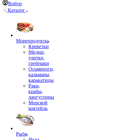
Войти
Каталог
Морепродукты
Креветки
Мидии,
улитки,
гребешки
Осьминоги,
кальмары,
каракатицы
Раки,
крабы,
лангустины
Морской
коктейль
Рыба
Икра