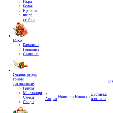
Икра
Белая
Красная
Филе,
стейки
Мясо
Баранина
Говядина
Свинина
Овощи, ягоды,
грибы
О 
фасованные
Грибы
Моновощи
Доставка
Новинки
Новости
Смеси
Акции
и оплата
Ягоды