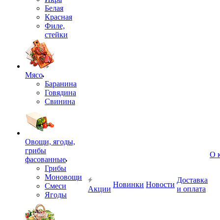
Белая
Красная
Филе,
стейки
Мясо
Баранина
Говядина
Свинина
Овощи, ягоды,
грибы
О 
фасованные
Грибы
Моновощи
Доставка
Новинки
Новости
Смеси
Акции
и оплата
Ягоды