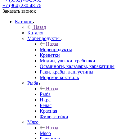
+7 (964) 230-48-76
Заказать звонок
Каталог
Назад
Каталог
Морепродукты
Назад
Морепродукты
Креветки
Мидии, улитки, гребешки
Осьминоги, кальмары, каракатицы
Раки, крабы, лангустины
Морской коктейль
Рыба
Назад
Рыба
Икра
Белая
Красная
Филе, стейки
Мясо
Назад
Мясо
Баранина