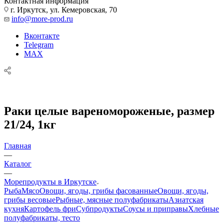
Контактная информация
г. Иркутск, ул. Кемеровская, 70
info@more-prod.ru
Вконтакте
Telegram
MAX
Раки целые вареномороженые, размер
21/24, 1кг
Главная
—
Каталог
—
Морепродукты в Иркутске
Рыба
Мясо
Овощи, ягоды, грибы фасованные
Овощи, ягоды,
грибы весовые
Рыбные, мясные полуфабрикаты
Азиатская
кухня
Картофель фри
Субпродукты
Соусы и приправы
Хлебные
полуфабрикаты, тесто