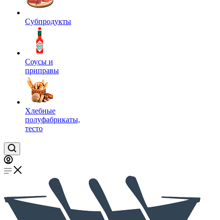
Субпродукты
Соусы и
приправы
Хлебные
полуфабрикаты,
тесто