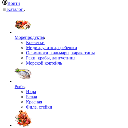
Войти
Каталог
Морепродукты
Креветки
Мидии, улитки, гребешки
Осьминоги, кальмары, каракатицы
Раки, крабы, лангустины
Морской коктейль
Рыба
Икра
Белая
Красная
Филе, стейки