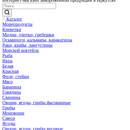
Интернет-магазин замороженной продукции в Иркутске
Каталог
Морепродукты
Креветки
Мидии, улитки, гребешки
Осьминоги, кальмары, каракатицы
Раки, крабы, лангустины
Морской коктейль
Рыба
Икра
Белая
Красная
Филе, стейки
Мясо
Баранина
Говядина
Свинина
Овощи, ягоды, грибы фасованные
Грибы
Моновощи
Смеси
Ягоды
Овощи, ягоды, грибы весовые