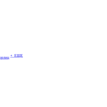
+ ЕЩЕ
юрлиц