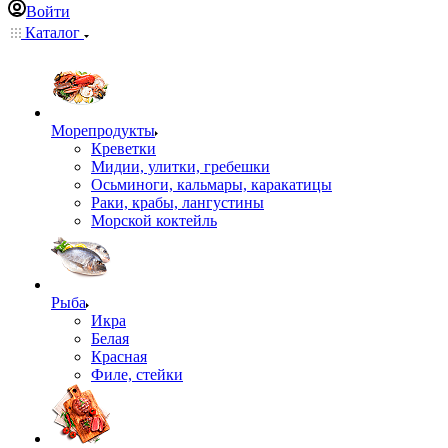
Войти
Каталог
Морепродукты
Креветки
Мидии, улитки, гребешки
Осьминоги, кальмары, каракатицы
Раки, крабы, лангустины
Морской коктейль
Рыба
Икра
Белая
Красная
Филе, стейки