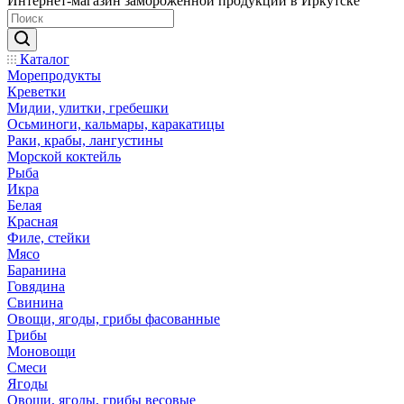
Интернет-магазин замороженной продукции в Иркутске
Каталог
Морепродукты
Креветки
Мидии, улитки, гребешки
Осьминоги, кальмары, каракатицы
Раки, крабы, лангустины
Морской коктейль
Рыба
Икра
Белая
Красная
Филе, стейки
Мясо
Баранина
Говядина
Свинина
Овощи, ягоды, грибы фасованные
Грибы
Моновощи
Смеси
Ягоды
Овощи, ягоды, грибы весовые