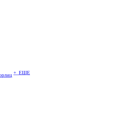
+ ЕЩЕ
юрлиц