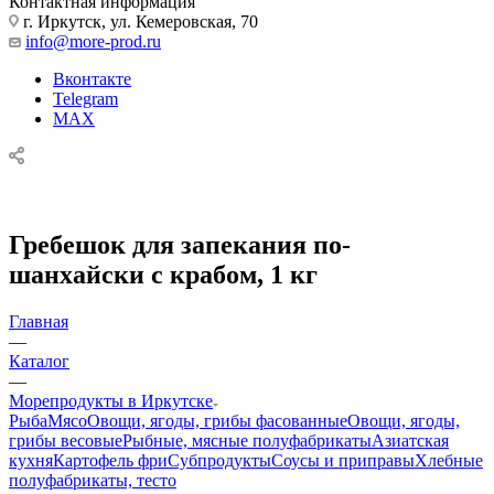
Контактная информация
г. Иркутск, ул. Кемеровская, 70
info@more-prod.ru
Вконтакте
Telegram
MAX
Гребешок для запекания по-
шанхайски с крабом, 1 кг
Главная
—
Каталог
—
Морепродукты в Иркутске
Рыба
Мясо
Овощи, ягоды, грибы фасованные
Овощи, ягоды,
грибы весовые
Рыбные, мясные полуфабрикаты
Азиатская
кухня
Картофель фри
Субпродукты
Соусы и приправы
Хлебные
полуфабрикаты, тесто