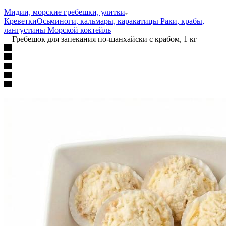
—
Мидии, морские гребешки, улитки
Креветки
Осьминоги, кальмары, каракатицы
Раки, крабы,
лангустины
Морской коктейль
—
Гребешок для запекания по-шанхайски с крабом, 1 кг