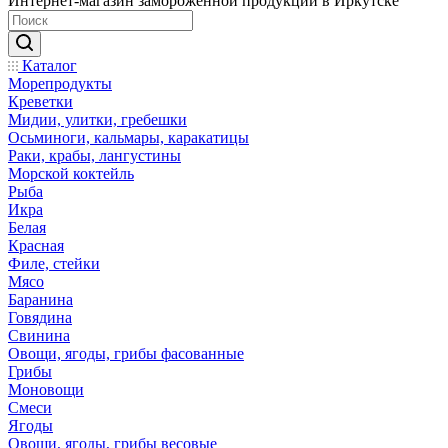
Интернет-магазин замороженной продукции в Иркутске
Каталог
Морепродукты
Креветки
Мидии, улитки, гребешки
Осьминоги, кальмары, каракатицы
Раки, крабы, лангустины
Морской коктейль
Рыба
Икра
Белая
Красная
Филе, стейки
Мясо
Баранина
Говядина
Свинина
Овощи, ягоды, грибы фасованные
Грибы
Моновощи
Смеси
Ягоды
Овощи, ягоды, грибы весовые