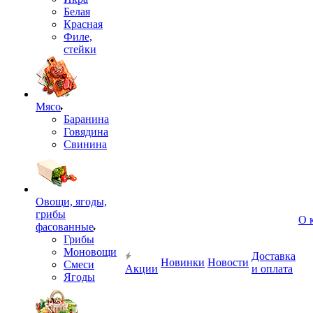
Белая
Красная
Филе,
стейки
Мясо
Баранина
Говядина
Свинина
Овощи, ягоды,
грибы
О 
фасованные
Грибы
Моновощи
Доставка
Новинки
Новости
Смеси
Акции
и оплата
Ягоды