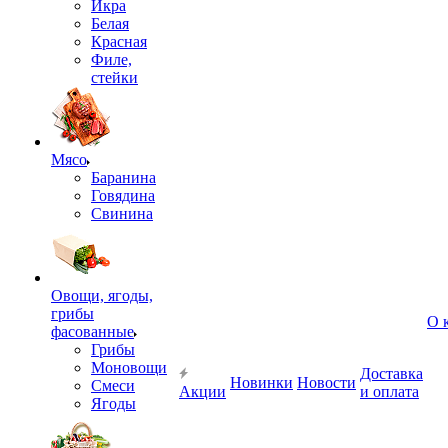
Икра
Белая
Красная
Филе,
стейки
Мясо
Баранина
Говядина
Свинина
Овощи, ягоды,
грибы
О 
фасованные
Грибы
Моновощи
Доставка
Новинки
Новости
Смеси
Акции
и оплата
Ягоды