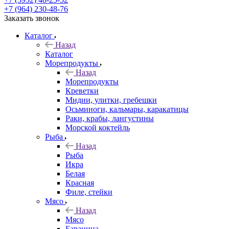
+7 (964) 230-48-76
Заказать звонок
Каталог
Назад
Каталог
Морепродукты
Назад
Морепродукты
Креветки
Мидии, улитки, гребешки
Осьминоги, кальмары, каракатицы
Раки, крабы, лангустины
Морской коктейль
Рыба
Назад
Рыба
Икра
Белая
Красная
Филе, стейки
Мясо
Назад
Мясо
Баранина