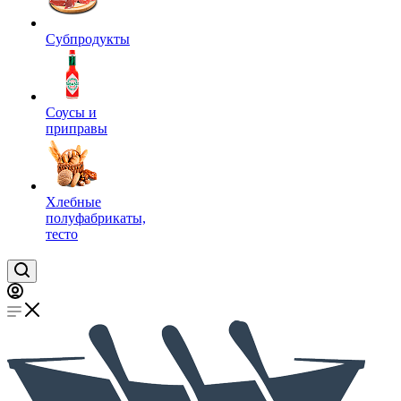
Субпродукты
Соусы и
приправы
Хлебные
полуфабрикаты,
тесто