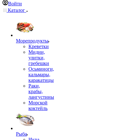
Войти
Каталог
Морепродукты
Креветки
Мидии,
улитки,
гребешки
Осьминоги,
кальмары,
каракатицы
Раки,
крабы,
лангустины
Морской
коктейль
Рыба
Икра