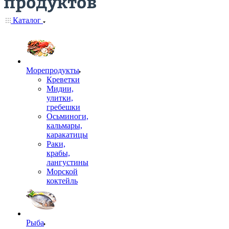
Каталог
Морепродукты
Креветки
Мидии,
улитки,
гребешки
Осьминоги,
кальмары,
каракатицы
Раки,
крабы,
лангустины
Морской
коктейль
Рыба